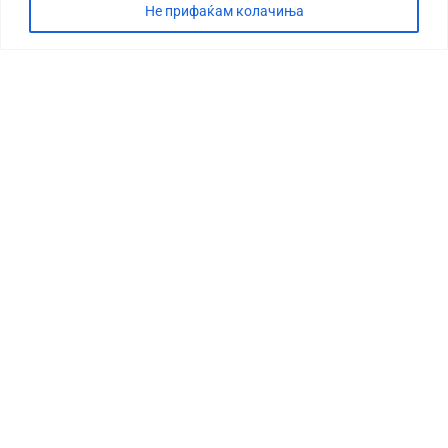
Не прифаќам колачиња
СТОРИЈА
ДЕБАТА
САБОТАЖА
ТИМ
КОНТАКТ