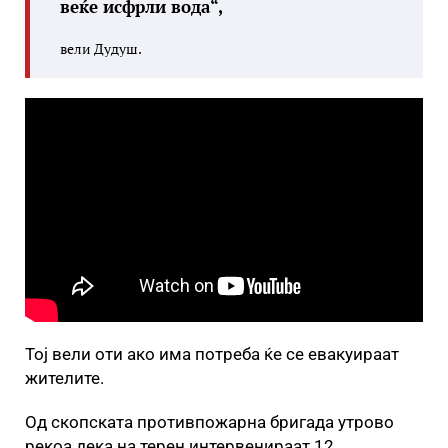
веќе исфрли вода“,
вели Дудуш.
Тој вели оти ако има потреба ќе се евакуираат
жителите.
Од скопската противпожарна бригада утрово
рекоа дека на терен интервенираат 12