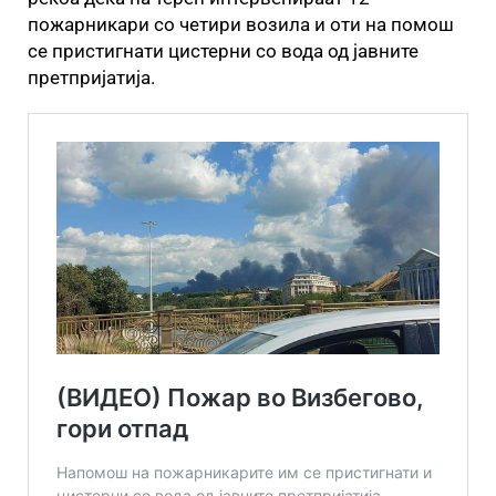
пожарникари со четири возила и оти на помош
се пристигнати цистерни со вода од јавните
претпријатија.