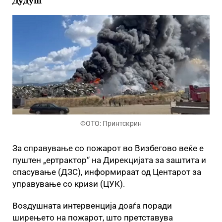
Дудуш
ФОТО: Принтскрин
За справување со пожарот во Визбегово веќе е
пуштен „ертрактор“ на Дирекцијата за заштита и
спасување (ДЗС), информираат од Центарот за
управување со кризи (ЦУК).
Воздушната интервенција доаѓа поради
ширењето на пожарот, што претставува