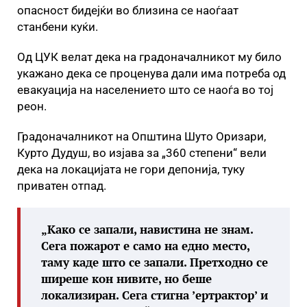
опасност бидејќи во близина се наоѓаат
станбени куќи.
Од ЦУК велат дека на градоначалникот му било
укажано дека се проценува дали има потреба од
евакуација на населението што се наоѓа во тој
реон.
Градоначалникот на Општина Шуто Оризари,
Курто Дудуш, во изјава за „360 степени“ вели
дека на локацијата не гори депонија, туку
приватен отпад.
„Како се запали, навистина не знам.
Сега пожарот е само на едно место,
таму каде што се запали. Претходно се
ширеше кон нивите, но беше
локализиран. Сега стигна ’ертрактор’ и