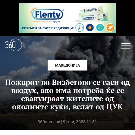
МАКЕДОНИЈА
Пожарот во Визбегово се гаси од
воздух, ако има потреба ќе се
евакуираат жителите од
околните куќи, велат од ЦУК
360степени
| 9 јули, 2025 11:31