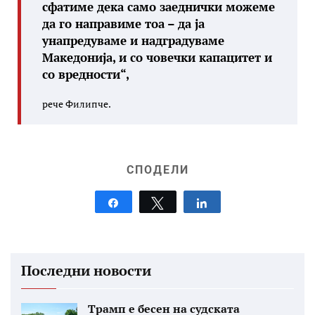
сфатиме дека само заеднички можеме
да го направиме тоа – да ја
унапредуваме и надградуваме
Македонија, и со човечки капацитет и
со вредности“,
рече Филипче.
СПОДЕЛИ
Share
Tweet
Share
Последни новости
Трамп е бесен на судската