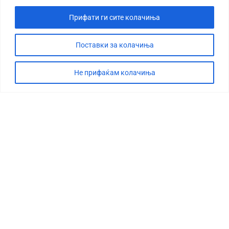
Прифати ги сите колачиња
Поставки за колачиња
Не прифаќам колачиња
СТОРИЈА
ДЕБАТА
САБОТАЖА
ТИМ
КОНТАКТ