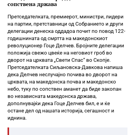
сопствена држава
Претседателката, премиерот, министри, лидери
на партии, претставници од Собранието и други
делегации денеска оддадоа почит по повод 122-
годишнината од смртта на македонскиот
револуционер Гоце Делчев. Бројните делегации
положија свежо цвеќе на неговиот гроб во
дворот на црквата „Свети Спас“ во Скопје.
Претседателката Сиљановска-Давкова напиша
дека Делчев неслучајно почива во дворот на
црквата, на македонска почва и македонско
небо, туку по сопствен аманет да биде закопан
во независната македонска држава,
дополнувајќи дека Гоце Делчев бил, е и ќе
остане дел од нашата историја, сегашност и
иднина.