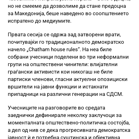
но не смееме да дозволиме да стане предоцна
за Македонија, беше наведено во соопштението
испратено до медиумите.
Првата сесија се одржа зад затворени врати,
почитувајќи го традиционалното демократско
начело „Chatham house rules“. На неа биле
собрани учесници поделени во три неформални
групи на општествени чинители: влијателни
граѓански активисти кои никогаш не биле
партиски членови, гласни актуелни опозициски
вршители на јавни функции и истакнати
припадници на различни генерации на СДСМ.
Учесниците на разговорите во средата
заеднички дефинирале неколку заклучоци за
моменталната општествено-политичка состојба,
а дел од нив се дека прогресивната демократска
јавност ѝ е потребна суштинска и објективна