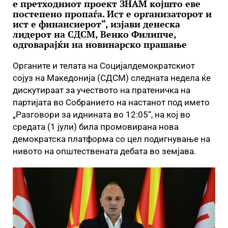
е претходниот проект ЗНАМ којшто еве
постепено пропаѓа. Ист е организаторот и
ист е финансиерот“, изјави денеска
лидерот на СДСМ, Венко Филипче,
одговарајќи на новинарско прашање
Органите и телата на Социјалдемократскиот
сојуз на Македонија (СДСМ) следната недела ќе
дискутираат за учеството на пратеничка на
партијата во Собранието на настанот под името
„Разговори за иднината во 12:05“, на кој во
средата (1 јули) била промовирана нова
демократска платформа со цел подигнување на
нивото на општествената дебата во земјава.