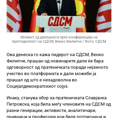
Момент од денешната прес-конференција на
претседателот на СДСМ, Венко Филипче / Фото: СДСМ
Ова денеска го кажа лидерот на СДСМ, Венко
Филипче, прашан од новинарите дали ќе бара
одговорност од пратеничката поради нејзиното
учество во платформата и дали можеби ја
прашал од што е незадоволна во
Социјалдемократскиот сојуз.
Инаку, станува збор за пратеничката Славјанка
Петровска, која била меѓу членовите на СДСМ од
разни генерации, активисти, аналитичари,
правници и професори кои биле потписници и