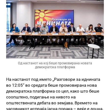
Од настанот на кој беше промовирана новата
демократска платформа
На настанот под името „Разговори за иднината
во 12:05“ во средата беше промовирана нова
демократска платформа со цел, како што беше
соопштено, подигање на нивото на
општествената дебата во земјава. Времето на
часовникот испраќа јасна порака – веќе е доцна,