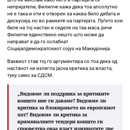
непријатели, Филипче кажа дека тоа апсолутно
не е така и оти е отворен за каква било дебата и
дискусија, но во рамките на партијата. Луѓето кои
биле на тој настан и седеле на таа маса, рече
Филипче единствено нешто што може да
направат е да го ослабнат
Социјалдемократскиот сојуз на Македонија.
Ваквиот став тој го аргументира со тоа дека од
настанот не излегла јасна критика за власта,
туку само за СДСМ.
„Видовме ли поддршка за критиките
коишто ние ги даваме? Видовме ли
критика за блокирањето на европскиот
пат? Видовме ли критика за
криминалните тендери коишто ги
спроведува оваа власт изминатите две