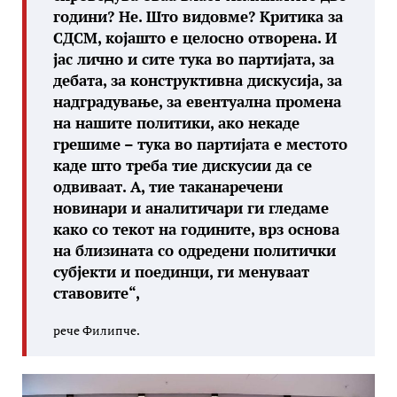
години? Не. Што видовме? Критика за
СДСМ, којашто е целосно отворена. И
јас лично и сите тука во партијата, за
дебата, за конструктивна дискусија, за
надградување, за евентуална промена
на нашите политики, ако некаде
грешиме – тука во партијата е местото
каде што треба тие дискусии да се
одвиваат. А, тие таканаречени
новинари и аналитичари ги гледаме
како со текот на годините, врз основа
на близината со одредени политички
субјекти и поединци, ги менуваат
ставовите“,
рече Филипче.