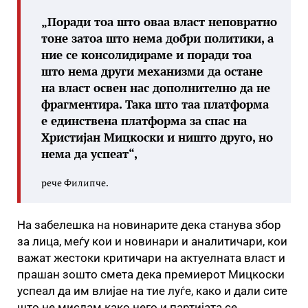
„Поради тоа што оваа власт неповратно
тоне затоа што нема добри политики, а
ние се консолидираме и поради тоа
што нема други механизми да остане
на власт освен нас дополнително да не
фрагментира. Така што таа платформа
е единствена платформа за спас на
Христијан Мицкоски и ништо друго, но
нема да успеат“,
рече Филипче.
На забелешка на новинарите дека станува збор
за лица, меѓу кои и новинари и аналитичари, кои
важат жестоки критичари на актуелната власт и
прашан зошто смета дека премиерот Мицкоски
успеал да им влијае на тие луѓе, како и дали сите
што не мислам како него и партијата се