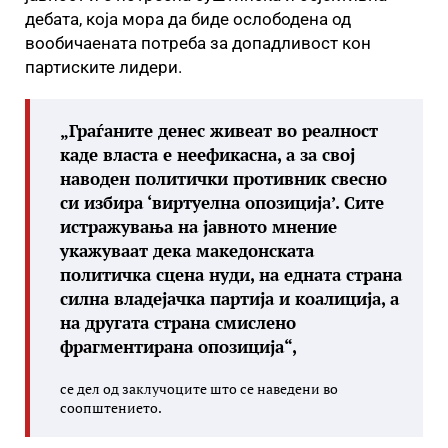
дебата, која мора да биде ослободена од
вообичаената потреба за допадливост кон
партиските лидери.
„Граѓаните денес живеат во реалност
каде власта е неефикасна, а за свој
наводен политички противник свесно
си избира ‘виртуелна опозиција’. Сите
истражувања на јавното мнение
укажуваат дека македонската
политичка сцена нуди, на едната страна
силна владејачка партија и коалиција, а
на другата страна смислено
фрагментирана опозиција“,
се дел од заклучоците што се наведени во
соопштението.