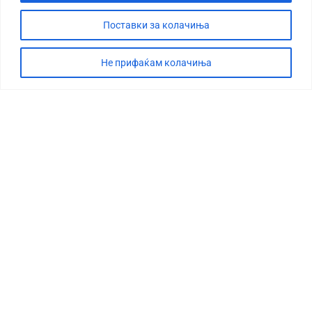
Поставки за колачиња
Не прифаќам колачиња
СТОРИЈА
ДЕБАТА
САБОТАЖА
ТИМ
КОНТАКТ