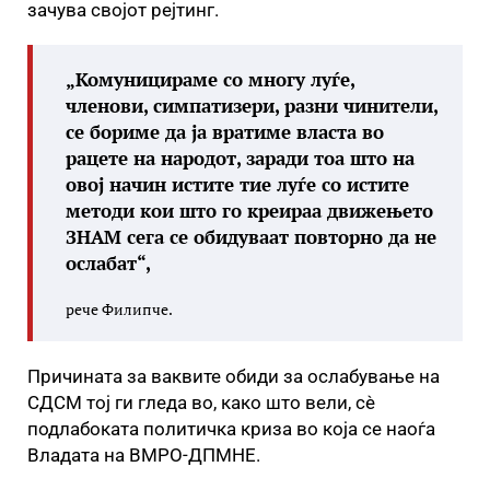
зачува својот рејтинг.
„Комуницираме со многу луѓе,
членови, симпатизери, разни чинители,
се бориме да ја вратиме власта во
рацете на народот, заради тоа што на
овој начин истите тие луѓе со истите
методи кои што го креираа движењето
ЗНАМ сега се обидуваат повторно да не
ослабат“,
рече Филипче.
Причината за ваквите обиди за ослабување на
СДСМ тој ги гледа во, како што вели, сè
подлабоката политичка криза во која се наоѓа
Владата на ВМРО-ДПМНЕ.