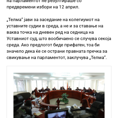
на парламентот не резултираше со
предвремени избори на 12 април.
„Телма“ јави за заседание на колегиумот на
уставните судии в среда, а не и за ставање на
ваква точка на дневен ред на седница на
Уставниот суд, што вообичаено се случува секоја
среда. Ако предлогот биде прифатен, тоа би
значело дека ќе се острани правната пречка за
свикување на парламентот, заклучува „Телма“.