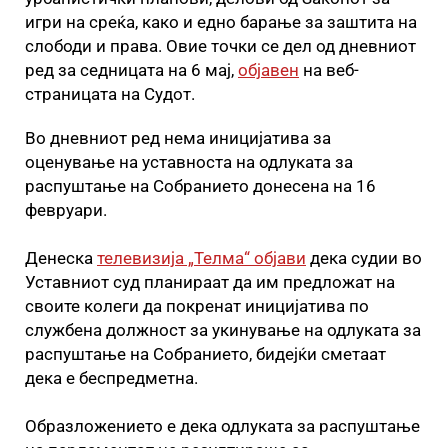
игри на среќа, како и едно барање за заштита на
слободи и права. Овие точки се дел од дневниот
ред за седницата на 6 мај,
објавен
на веб-
страницата на Судот.
Во дневниот ред нема иницијатива за
оценување на уставноста на одлуката за
распуштање на Собранието донесена на 16
февруари.
Денеска
телевизија „Телма“ објави
дека судии во
Уставниот суд планираат да им предложат на
своите колеги да покренат иницијатива по
службена должност за укинување на одлуката за
распуштање на Собранието, бидејќи сметаат
дека е беспредметна.
Образложението е дека одлуката за распуштање