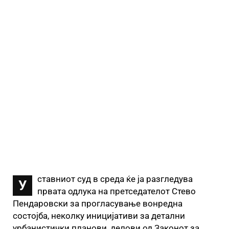
ставниот суд в среда ќе ја разгледува
У
првата одлука на претседателот Стево
Пендаровски за прогласување вонредна
состојба, неколку иницијативи за детални
урбанистички планови, делови од Законот за