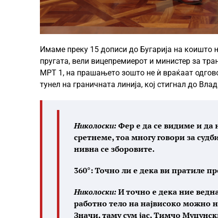
Имаме преку 15 дописи до Бугарија на коишто н
пругата, вели вицепремиерот и министер за тра
МРТ 1, на прашањето зошто не ѝ враќаат одгово
тунел на граничната линија, кој стигнал до Вла
Николоски:
Фер е да се видиме и да 
сретнеме, тоа многу говори за судб
нивна се зборовите.
360°: Точно ли е дека ви пратиле п
Николоски:
И точно е дека ние ведн
работно тело на највисоко можно н
Значи, таму сум јас, Тимчо Муцунс