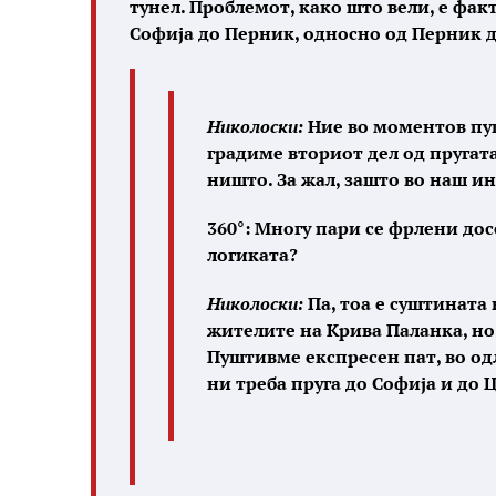
тунел. Проблемот, како што вели, е факт
Софија до Перник, односно од Перник д
Николоски:
Ние во моментов пушт
градиме вториот дел од пругата
ништо. За жал, зашто во наш ин
360°: Многу пари се фрлени досе
логиката?
Николоски:
Па, тоа е суштината
жителите на Крива Паланка, но 
Пуштивме експресен пат, во одл
ни треба пруга до Софија и до 