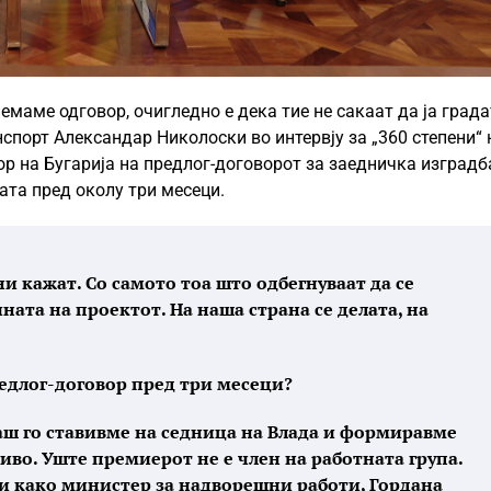
емаме одговор, очигледно е дека тие не сакаат да ја града
нспорт Александар Николоски во интервју за „360 степени“ 
р на Бугарија на предлог-договорот за заедничка изградб
дата пред околу три месеци.
ни кажат. Со самото тоа што одбегнуваат да се
ината на проектот. На наша страна се делата, на
редлог-договор пред три месеци?
аш го ставивме на седница на Влада и формиравме
иво. Уште премиерот не е член на работната група.
ки како министер за надворешни работи, Гордана