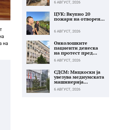
6 АВГУСТ, 2026
ЦУК: Вкупно 20
пожари на отворен...
т
6 АВГУСТ, 2026
на
Онколошките
а на
пациенти денеска
на протест пред...
6 АВГУСТ, 2026
СДСМ: Мицкоски ја
увезува медиумската
машинерија...
6 АВГУСТ, 2026