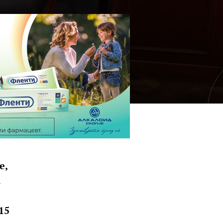
е,
а
15