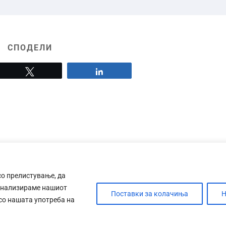
СПОДЕЛИ
Tweet
Share
со прелистување, да
анализираме нашиот
Поставки за колачиња
Н
 со нашата употреба на