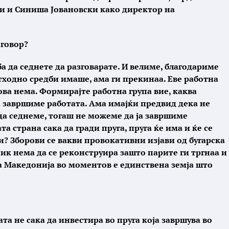
и и Синиша Јовановски како директор на
оговор?
а да седнете да разговарате. И велиме, благодариме
етходно средби имаше, ама ги прекинаа. Еве работна
ова нема. Формирајте работна група вие, каква
 ја завршиме работата. Ама имајќи предвид дека не
 да седнеме, тогаш не можеме да ја завршиме
та страна сака да гради пруга, пруга ќе има и ќе се
ви? Зборови се вакви провокативни изјави од бугарска
рник нема да се реконструира зашто парите ги тргнаа и
, а Македонија во моментов е единствена земја што
та не сака да инвестира во пруга која завршува во