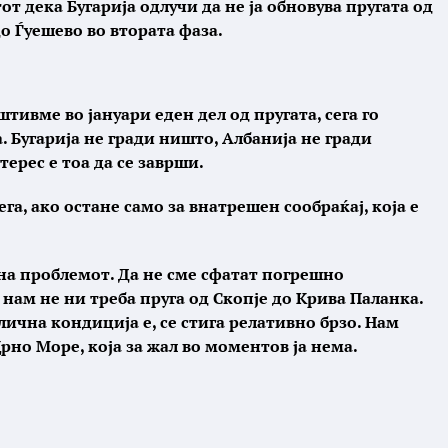
от дека Бугарија одлучи да не ја обновува пругата од
о Ѓуешево во втората фаза.
ивме во јануари еден дел од пругата, сега го
. Бугарија не гради ништо, Албанија не гради
терес е тоа да се заврши.
га, ако остане само за внатрешен сообраќај, која е
 на проблемот. Да не сме сфатат погрешно
нам не ни треба пруга од Скопје до Крива Паланка.
ична кондиција е, се стига релативно брзо. Нам
Црно Море, која за жал во моментов ја нема.