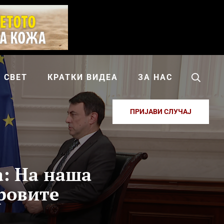
СВЕТ
КРАТКИ ВИДЕА
ЗА НАС
ПРИЈАВИ СЛУЧАЈ
а: На наша
оровите