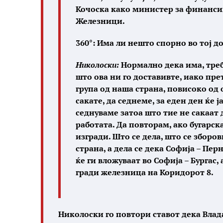
Кочоска како министер за финанси
Железници.
360°: Има ли нешто спорно во тој д
Николоски:
Нормално дека има, треб
што ова ни го доставивте, иако пр
група од наша страна, повисоко од 
сакате, да седнеме, за еден ден ќе
седнуваме затоа што тие не сакаат
работата. Да повторам, ако бугарска
изгради. Што се дела, што се зборо
страна, а дела се дека Софија – Пе
ќе ги вложуваат во Софија – Бургас
гради железница на Коридорот 8.
Николоски го повтори ставот дека Влада