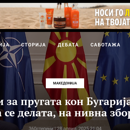
ИЈА
СТОРИЈА
ДЕБАТА
САБОТАЖА
МАКЕДОНИЈА
 за пругата кон Бугариј
 се делата, на нивна зб
360степени
| 28 април, 2025 21:04