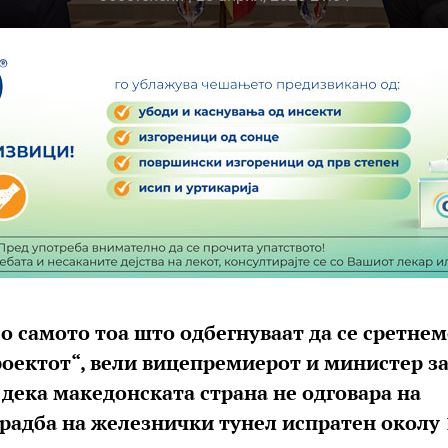
Со самото тоа што одбегнуваат да се сретнем
роектот“, вели вицепремиерот и министер з
 дека македонската страна не одговара на
градба на железнички тунел испратен околу 