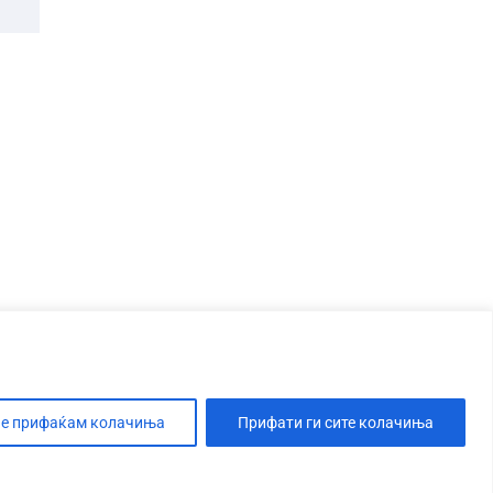
е прифаќам колачиња
Прифати ги сите колачиња