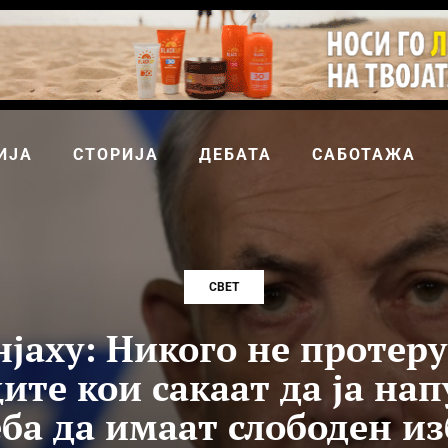
ИЈА
СТОРИЈА
ДЕБАТА
САБОТАЖА
СВЕТ
јаху: Никого не протер
ите кои сакаат да ја нап
ба да имаат слободен и