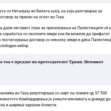
а со Нетанјаху во Белата куќа, на која разговараа за
говор за прекин на огнот во Газа.
а дали неговиот план за преселување на Палестинците сè 
а соработка со околните земји кои би можеле да прифатат
о постигнување договор со неколку земји и дека Палестинц
слободен избор.
а тоа е предлог на претседателот Трамп. Неговиот
анзива во Газа резултираше со смрт на повеќе од 57 500
рекинатото бомбардирање ја уништи енклавата и доведе до
ана и ширење заразни болести.