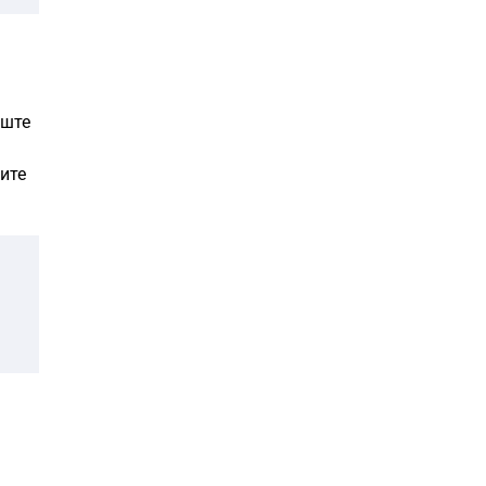
уште
ите