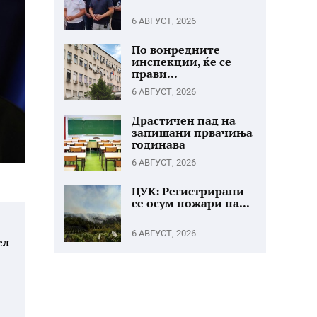
6 АВГУСТ, 2026
По вонредните
инспекции, ќе се
прави...
6 АВГУСТ, 2026
Драстичен пад на
запишани првачиња
годинава
6 АВГУСТ, 2026
ЦУК: Регистрирани
се осум пожари на...
6 АВГУСТ, 2026
ел