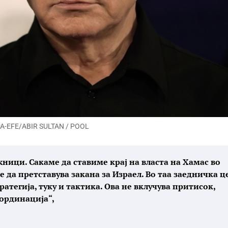
PA-EFE/ABIR SULTAN / POOL
ници. Сакаме да ставиме крај на власта на Хамас во
е да претставува закана за Израел. Во таа заедничка ц
атегија, туку и тактика. Ова не вклучува притисок,
оординација“,