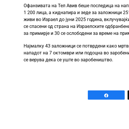
Офанзивата на Тел Авив беше последица на напа
1 200 лица, а киднапира и зеде за заложници 2
живи во Израел до јуни 2025 година, вклучувајќ
се спасени од страна на Израелските одбранбен
за примирје и 30 се ослободени за време на при
Најмалку 43 заложници се потврдени како мртви
нападот на 7 октомври или подоцна во заробениш
се верува дека се уште во заробеништво.
Share