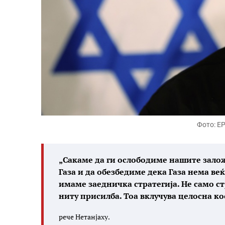
Фото: E
„Сакаме да ги ослободиме нашите залож
Газа и да обезбедиме дека Газа нема веќ
имаме заедничка стратегија. Не само стр
ниту присилба. Тоа вклучува целосна к
рече Нетанјаху.