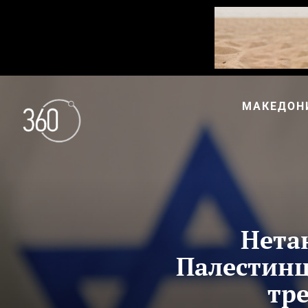
МАКЕДОН
Нетан
Палестинц
тре