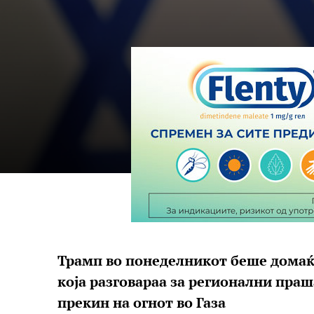
Трамп во понеделникот беше домаќин
која разговараа за регионални праш
прекин на огнот во Газа