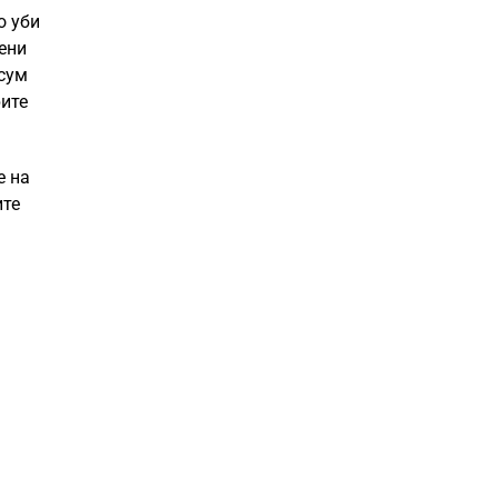
о уби
тени
осум
рите
е на
ите