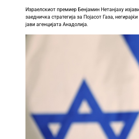
Израелскиот премиер Бенјамин Нетанјаху изјав
заедничка стратегија за Појасот Газа, негирајќ
јави агенцијата Анадолија.