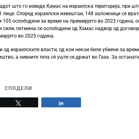
дот што го изведе Хамас на израелска територија, при шт
51 лице. Според израелски извештаи, 148 заложници се вра
и 105 ослободени за време на примирјето во 2023 година, 
и сили, петмина се ослободени од Хамас надвор од догово
мирјето во 2025 година.
 од израелските власти, од кои некои биле убиени за врем
тво, а нивните тела сè уште се држат во Газа. За останат
СПОДЕЛИ
Tweet
Share