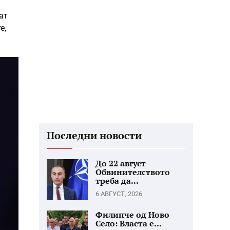
ат
е,
Последни новости
До 22 август
Обвинителството
треба да...
6 АВГУСТ, 2026
Филипче од Ново
Село: Власта е...