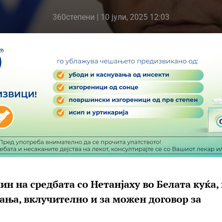
360степени
| 10 јули, 2025 12:03
 на средбата со Нетанјаху во Белата куќа,
ања, вклучително и за можен договор за