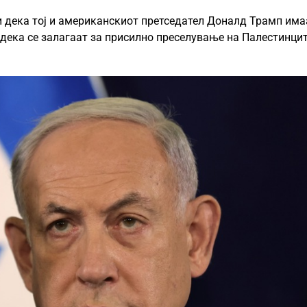
и дека тој и американскиот претседател Доналд Трамп има
и дека се залагаат за присилно преселување на Палестинцит