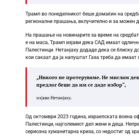
Трамп во понеделникот беше домаќин на средбат
регионални прашања, вклучително и за можен до
На прашање на новинарите за време на средбат
е на маса, Трамп изјави дека САД имаат одличн
Палестинци. Нетанјаху додаде дека се блиску д
кои сакаат да ја напуштат Газа треба да имаат 
„Никого не протеруваме. Не мислам дек
предлог беше да им се даде избор“,
изјави Нетанјаху.
Од октомври 2023 година, израелската воена оф
Палестинци, најголемиот дел жени и деца. Неп
сериозна хуманитарна криза, со недостиг од хр