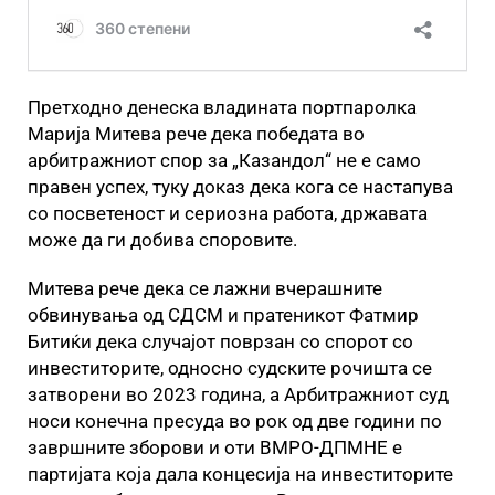
Претходно денеска владината портпаролка
Марија Митева рече дека победата во
арбитражниот спор за „Казандол“ не е само
правен успех, туку доказ дека кога се настапува
со посветеност и сериозна работа, државата
може да ги добива споровите.
Митева рече дека се лажни вчерашните
обвинувања од СДСМ и пратеникот Фатмир
Битиќи дека случајот поврзан со спорот со
инвеститорите, односно судските рочишта се
затворени во 2023 година, а Арбитражниот суд
носи конечна пресуда во рок од две години по
завршните зборови и оти ВМРО-ДПМНЕ е
партијата која дала концесија на инвеститорите