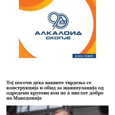
Тој посочи дека ваквите тврдења се
конструкција и обид за манипулација од
одредени кругови кои не ѝ мислат добро
на Македонија