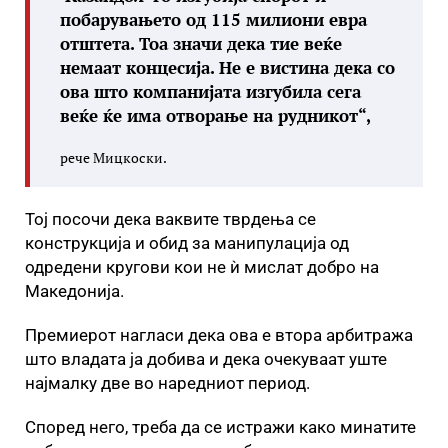
побарувањето од 115 милиони евра
отштета. Тоа значи дека тие веќе
немаат концесија. Не е вистина дека со
ова што компанијата изгубила сега
веќе ќе има отворање на рудникот“,
рече Мицкоски.
Тој посочи дека ваквите тврдења се
конструкција и обид за манипулација од
одредени кругови кои не ѝ мислат добро на
Македонија.
Премиерот нагласи дека ова е втора арбитража
што владата ја добива и дека очекуваат уште
најмалку две во наредниот период.
Според него, треба да се истражи како минатите