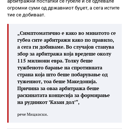
арбитражни постапки се губеле и се одлевале
огромни суми од државниот буџет, а сега истите
тие се добиваат.
„Симптоматично е како во минатото се
губеа сите арбитражи како по правило,
а сега ги добиваме. Во случајов станува
збор за арбитража која вредеше околу
115 милиони евра. Толку беше
тужбеното барање на спротивната
страна која што беше побарување од
тужениот, тоа беше Македонија.
Причина за оваа арбитража беше
раскинатата концесија за формирање
на рудникот ’Казан дол’“,
рече Мицкоски.