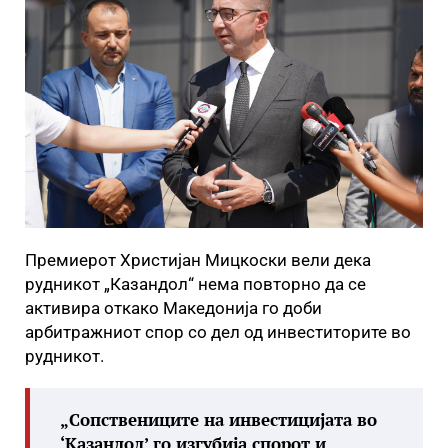
Премиерот Христијан Мицкоски вели дека
рудникот „Казандол“ нема повторно да се
активира откако Македонија го доби
арбитражниот спор со дел од инвеститорите во
рудникот.
„Сопствениците на инвестицијата во
‘Казандол’ го изгубија спорот и