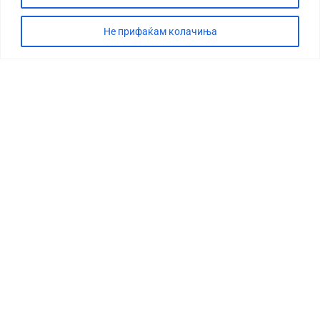
Не прифаќам колачиња
СТОРИЈА
ДЕБАТА
САБОТАЖА
ТИМ
КОНТАКТ