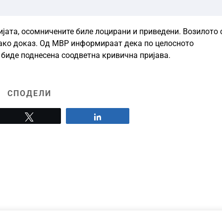
ијата, осомничените биле лоцирани и приведени. Возилото 
како доказ. Од МВР информираат дека по целосното
 биде поднесена соодветна кривична пријава.
СПОДЕЛИ
Tweet
Share