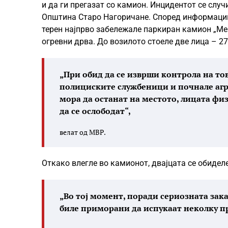
и да ги прегазат со камион. Инцидентот се случ
Општина Старо Нагоричане. Според информациит
терен најпрво забележале паркиран камион „Ме
огревни дрва. До возилото стоеле две лица – 27
„При обид да се изврши контрола на тов
полициските службеници и почнале агре
мора да останат на местото, лицата фи
да се ослободат“,
велат од МВР.
Откако влегле во камионот, двајцата се обидел
„Во тој момент, поради сериозната зак
биле приморани да испукаат неколку п