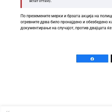
велат оттаму.
По преземените мерки и брзата акција на полиц
огревните дрва било пронајдено и обезбедено 
документирање на случајот, против двајцата ќе
Share