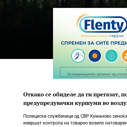
Откако се обиделе да ги прегазат,
предупредувачки куршуми во возду
Полициски службеници од СВР Куманово синоќа 
извршат контрола на товарно возило натоварено 