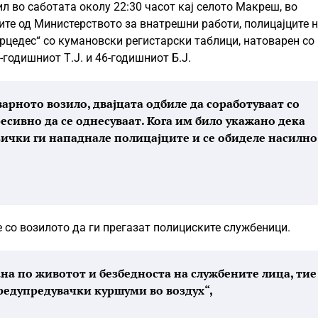
ил во саботата околу 22:30 часот кај селото Макреш, во
е од Министерството за внатрешни работи, полицајците 
рцедес“ со кумановски регистарски таблици, натоварен со
-годишниот Т.Ј. и 46-годишниот Б.Ј.
арното возило, двајцата одбиле да соработуваат со
сивно да се однесуваат. Кога им било укажано дека
зички ги нападнале полицајците и се обиделе насилно
е со возилото да ги прегазат полициските службеници.
ана по животот и безбедноста на службените лица, тие
редупредувачки куршуми во воздух“,