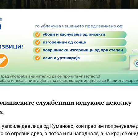
 полициските службеници испукале неколку
х
уапсиле две лица од Куманово, кои прво им попречувале 
со огревни дрва, а потоа и ги нападнале, а на крај се оби