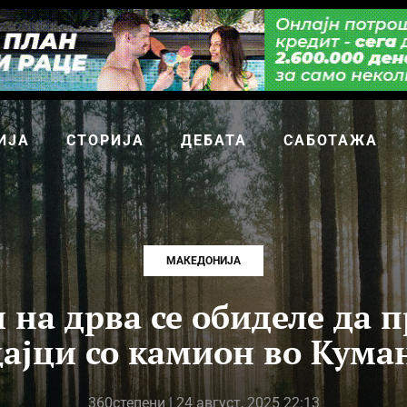
ИЈА
СТОРИЈА
ДЕБАТА
САБОТАЖА
МАКЕДОНИЈА
 на дрва се обиделе да п
ајци со камион во Кума
360степени
| 24 август, 2025 22:13