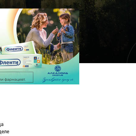
да
деле