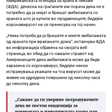
Американската Агенција за храна и лекови
(ФДА) денеска на граѓаните им порача дека не е
потребно да ја мијат и бришат амбалажата со
храната што ја купиле во продавниците, бидејќи
коронавирусот не се пренесува на тој начин.
„Нема потреба да ја бришете и миете амбалажата
од храната при враќањето дома“, истакнува ФДА
во информација објавена на својата веб
страница, во обид да го намали стравот кај
Американците дека амбалажата може да биде
заразена со коронавирус, бидејќи некои
истражувања укажале на тоа вирусот може да
живее на одредени површини од неколку часа
до неколку дена.
„Сакаме да ги увериме потрошувачите
дека не постои евиденција за
човековата и животинската храна или