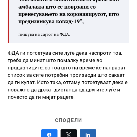
амбалажа што се поврзани со
пренесувањето на коронавирусот, што
предизвикува ковид-19“,
пишува на сајтот на ФДА.
ФДА ги потсетува сите луѓе дека наспроти тоа,
треба да минат што помалку време во
продавниците, со тоа што на време ќе направат
список за сите потребни производи што сакаат
да ги купат. Исто така, оттаму потсетуваат дека е
поважно да држат дистанца од другите луѓе и
почесто да ги мијат рацете.
СПОДЕЛИ
Share
Tweet
Share