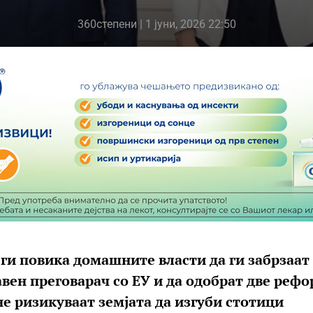
360степени
| 1 јуни, 2026 22:50
 ги повика домашните власти да ги забрзаат
вен преговарач со ЕУ и да одобрат две реф
не ризикуваат земјата да изгуби стотици