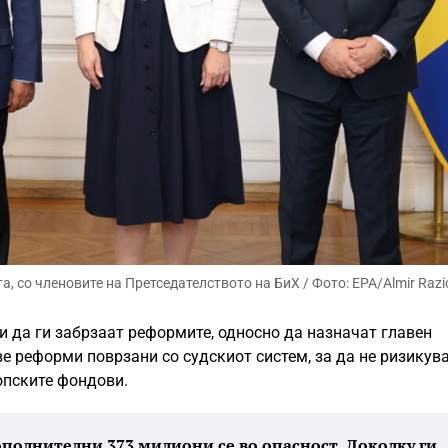
, со членовите на Претседателството на БиХ / Фото: EPA/Almir Razi
ти да ги забрзаат реформите, односно да назначат главен
ве реформи поврзани со судскиот систем, за да не ризикув
опските фондови.
дополнителни 373 милиони се во опасност. Доколку ги