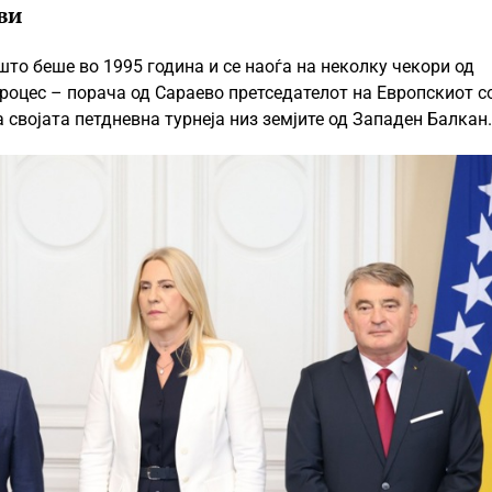
ви
што беше во 1995 година и се наоѓа на неколку чекори од
роцес – порача од Сараево претседателот на Европскиот со
а својата петдневна турнеја низ земјите од Западен Балкан.