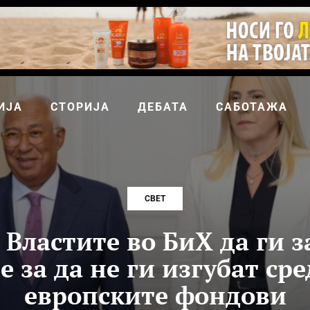
ИЈА
СТОРИЈА
ДЕБАТА
САБОТАЖА
СВЕТ
 Властите во БиХ да ги з
 за да не ги изгубат сре
европските фондови