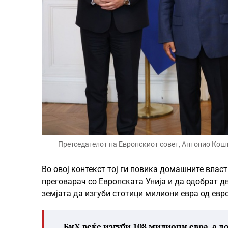
Претседателот на Европскиот совет, Антонио Кошта
Во овој контекст тој ги повика домашните влас
преговарач со Европската Унија и да одобрат д
земјата да изгуби стотици милиони евра од евр
„БиХ веќе изгуби 108 милиони евра, а 