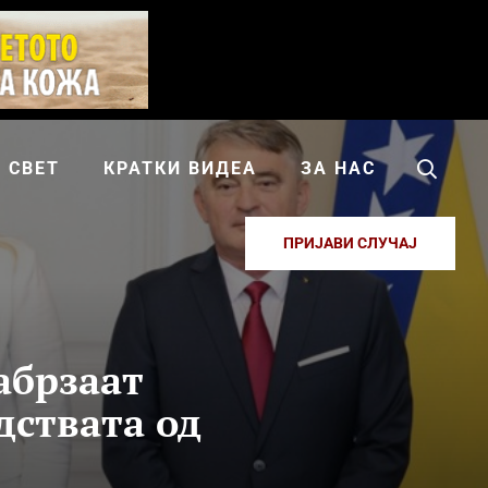
СВЕТ
КРАТКИ ВИДЕА
ЗА НАС
ПРИЈАВИ СЛУЧАЈ
абрзаат
дствата од