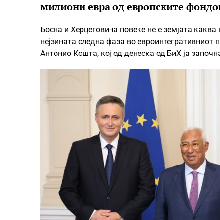
милиони евра од европските фондо
Босна и Херцеговина повеќе не е земјата каква 
нејзината следна фаза во евроинтегративниот п
Антонио Кошта, кој од денеска од БиХ ја започн