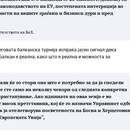
законодавството на ЕУ, постепената интеграција во
исти на вашите граѓани и бизниси дури и пред
телството на БиХ.
еговата балканска турнеја испраќа јасен сигнал дека
Балкан е реална, како што е реална и можноста за
али ќе го стори она што е потребно за да ја сподели
ие сте само на неколку чекори од следната конкретна
пристапување. Ако иднината на оваа земја е во
т висок претставник, кој ќе го назначи Управниот одб
а ја отелотворува посветеноста на Босна и Херцегови
Европската Унија“,