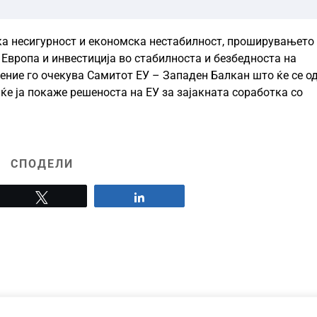
ка несигурност и економска нестабилност, проширувањето 
 Европа и инвестиција во стабилноста и безбедноста на
пение го очекува Самитот ЕУ – Западен Балкан што ќе се о
 ќе ја покаже решеноста на ЕУ за зајакната соработка со
СПОДЕЛИ
Tweet
Share