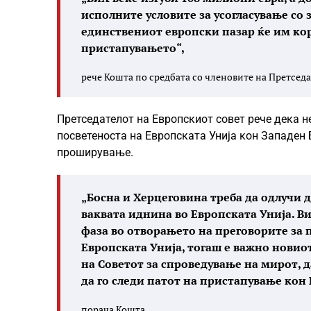
исполните условите за усогласување со 
единствениот европски пазар ќе им кор
пристапувањето“,
рече Кошта по средбата со членовите на Претседа
Претседателот на Европскиот совет рече дека н
посветеноста на Европската Унија кон Западен 
проширување.
„Босна и Херцеговина треба да одлучи д
ваквата иднина во Европската Унија. В
фаза во отворањето на преговорите за 
Европската Унија, тогаш е важно новио
на Советот за спроведување на мирот, д
да го следи патот на пристапување кон 
порача Кошта.