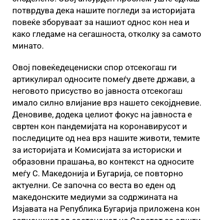
потврдува дека нашите погледи за историјата
повеќе зборуваат за нашиот однос кон неа и
како гледаме на сегашноста, отколку за самото
минато.
Овој повеќедецениски спор отсекогаш ги
артикулирал односите помеѓу двете држави, а
неговото присуство во јавноста отсекогаш
имало силно влијание врз нашето секојдневие.
Деновиве, додека целиот фокус на јавноста е
свртен кон пандемијата на коронавирусот и
последиците од неа врз нашите животи, темите
за историјата и Комисијата за историски и
образовни прашања, во контекст на односите
меѓу С. Македонија и Бугарија, се повторно
актуелни. Се започна со веста во еден од
македонските медиуми за содржината на
Изјавата на Република Бугарија приложена кон