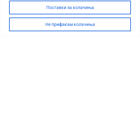
Поставки за колачиња
Не прифаќам колачиња
СТОРИЈА
ДЕБАТА
САБОТАЖА
ТИМ
КОНТАКТ