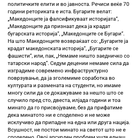
политичките елити и во јавноста. Речиси веќе 70
години реториката е иста. Бугарите велат:
„Македонците ја фалсификуваат историјата“,
„Македонците да признаат дека ја крадат
бугарската историја“, „Македонците се Бугари“.
На што Македонците возвраќаат со: „Бугарите ја
крадат македонската историја“, „Бугарите се
фашисти“, или, пак, „Немаме ништо заедничко со
татарски народ”. Седум децении немаме сила да
изградиме современо инфраструктурно
поврзување, да ја зголемиме соработка во
културата и размената на студенти, но имаме
многу сили да се докажуваме за нешто што се
случило пред сто, двеста, илјада години и тоа
минато да го присвојуваме, без да прифатиме
дека минатото ни е споделено и не може
исклучиво да припадне на една или друга нација.
Всушност, не постои минато на светот што не е
споделено. Овој апсурден проблем уште еднаш