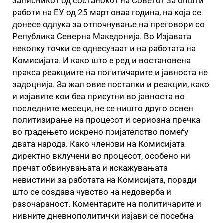
записникот од состанокот на Советот за општи
работи на ЕУ од 25 март оваа година, на која се
донесе одлука за отпочнување на преговори со
Република Северна Македонија. Во Изјавата
неколку точки се однесуваат и на работата на
Комисијата. И како што е ред и востановена
пракса реакциите на политичарите и јавноста не
задоцнија. За жал овие постапки и реакции, како
и изјавите кои беа присутни во јавноста во
последните месеци, не се ништо друго освен
политизирање на процесот и сериозна пречка
во градењето искрено пријателство помеѓу
двата народа. Како членови на Комисијата
директно вклучени во процесот, особено ни
пречат обвинувањата и искажувањата
невистини за работата на Комисијата, поради
што се создава чувство на недоверба и
разочараност. Коментарите на политичарите и
нивните дневнополитички изјави се посебна