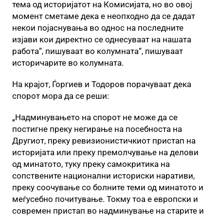
тема од историјатот на Комисијата, но во овој
момент сметаме дека е неопходно да се дадат
некои појаснувања во однос на последните
изјави кои директно се однесуваат на нашата
работа“, пишуваат во колумната“, пишуваат
историчарите во колумната.
На крајот, Ѓоргиев и Тодоров порачуваат дека
спорот мора да се реши:
„Надминувањето на спорот не може да се
постигне преку негирање на посебноста на
Другиот, преку ревизионистичкиот пристап на
историјата или преку премолчување на делови
од минатото, туку преку самокритика на
сопствените национални историски наративи,
преку соочување со болните теми од минатото и
меѓусебно почитување. Токму тоа е европски и
современ пристап во надминување на старите и