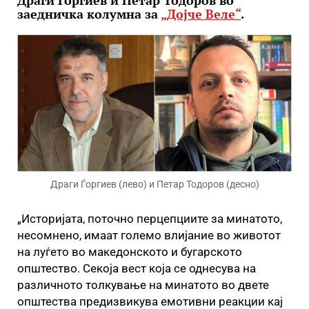
Драги Ѓоргиев и Петар Тодоров во
заедничка колумна за
„Дојче Веле“
.
Драги Ѓоргиев (лево) и Петар Тодоров (десно)
„Историјата, поточно перцепциите за минатото,
несомнено, имаат големо влијание во животот
на луѓето во македонското и бугарското
општество. Секоја вест која се однесува на
различното толкување на минатото во двете
општества предизвикува емотивни реакции кај