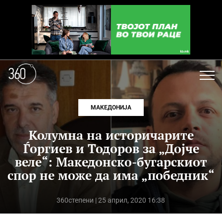
МАКЕДОНИЈА
Колумна на историчарите
Ѓоргиев и Тодоров за „Дојче
веле“: Македонско-бугарскиот
спор не може да има „победник“
360степени
| 25 април, 2020 16:38