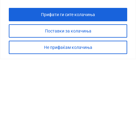
Прифати ги сите колачиња
Поставки за колачиња
Не прифаќам колачиња
СТОРИЈА
ДЕБАТА
САБОТАЖА
ТИМ
КОНТАКТ