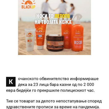
очанското обвинителство информираше
К
дека за 23 лица бара казни од по 2 000
евра бидејќи го прекршиле полицискиот час.
Тие се товарат за делото непостапување според
здравствените прописи за време на пандемија.