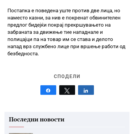
Постапка е поведена уште против две лица, но
наместо казни, за нив е покренат обвинителен
предлог бидејќи покрај прекршувањето на
забраната за движење тие нападнале и
полицајци па на товар им се става и делото
напад врз службено лице при вршење работи од
безбедноста.
СПОДЕЛИ
Share
Tweet
Share
Последни новости