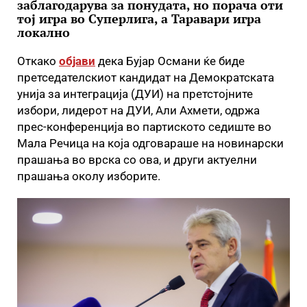
заблагодарува за понудата, но порача оти
тој игра во Суперлига, а Таравари игра
локално
Откако
објави
дека Бујар Османи ќе биде
претседателскиот кандидат на Демократската
унија за интеграција (ДУИ) на претстојните
избори, лидерот на ДУИ, Али Ахмети, одржа
прес-конференција во партиското седиште во
Мала Речица на која одговараше на новинарски
прашања во врска со ова, и други актуелни
прашања околу изборите.