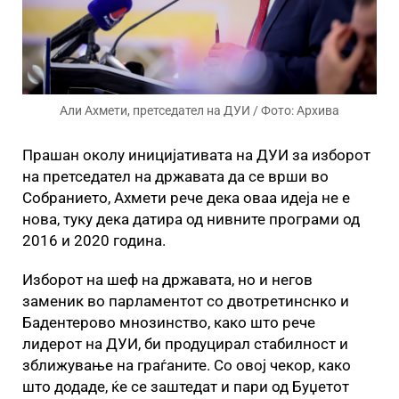
Али Ахмети, претседател на ДУИ / Фото: Архива
Прашан околу иницијативата на ДУИ за изборот
на претседател на државата да се врши во
Собранието, Ахмети рече дека оваа идеја не е
нова, туку дека датира од нивните програми од
2016 и 2020 година.
Изборот на шеф на државата, но и негов
заменик во парламентот со двотретинснко и
Бадентерово мнозинство, како што рече
лидерот на ДУИ, би продуцирал стабилност и
зближување на граѓаните. Со овој чекор, како
што додаде, ќе се заштедат и пари од Буџетот