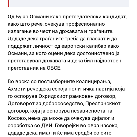
Од Бујар Османи како претседателски кандидат,
како што рече, очекува професионално
излагање во чест на државата и граѓаните.
Додаде дека граѓаните треба да гласаат и да
поддржат личност од европски калибар како
Османи, за кого оцени дека достоинствено ја
претставувал државата и дека бил најдостоен
претставник на ОБСЕ.
Во врска со постизборните коалицирања,
Ахмети рече дека секоја политичка партија која
го оспорува Охридскиот рамковен договор,
Договорот за добрососедство, Преспанскиот
договор, која ја оспорува независноста на
Косово, нема да може да очекува дијалог и
соработка со ДУИ. Говорејќи во оваа насока,
додаде дека имал и ќе има средби со сите