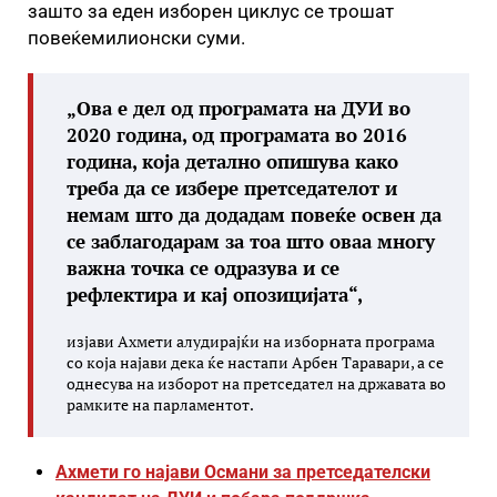
зашто за еден изборен циклус се трошат
повеќемилионски суми.
„Ова е дел од програмата на ДУИ во
2020 година, од програмата во 2016
година, која детално опишува како
треба да се избере претседателот и
немам што да додадам повеќе освен да
се заблагодарам за тоа што оваа многу
важна точка се одразува и се
рефлектира и кај опозицијата“,
изјави Ахмети алудирајќи на изборната програма
со која најави дека ќе настапи Арбен Таравари, а се
однесува на изборот на претседател на државата во
рамките на парламентот.
Ахмети го најави Османи за претседателски