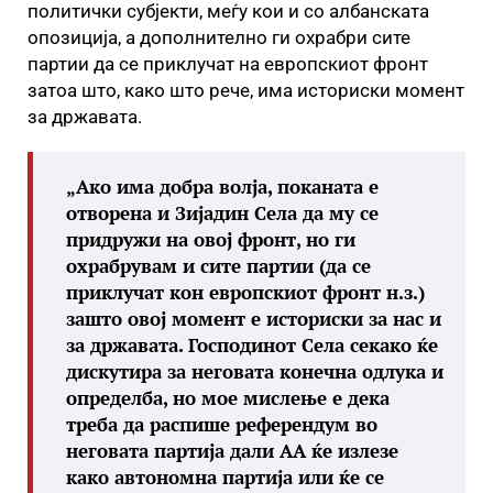
политички субјекти, меѓу кои и со албанската
опозиција, а дополнително ги охрабри сите
партии да се приклучат на европскиот фронт
затоа што, како што рече, има историски момент
за државата.
„Ако има добра волја, поканата е
отворена и Зијадин Села да му се
придружи на овој фронт, но ги
охрабрувам и сите партии (да се
приклучат кон европскиот фронт н.з.)
зашто овој момент е историски за нас и
за државата. Господинот Села секако ќе
дискутира за неговата конечна одлука и
определба, но мое мислење е дека
треба да распише референдум во
неговата партија дали АА ќе излезе
како автономна партија или ќе се