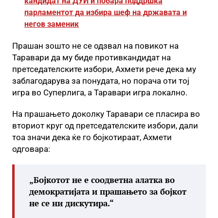
кандидат на ДУИ и побара поддршка
парламентот да избира шеф на државата и
негов заменик
Прашан зошто не се одзвал на повикот на
Таравари да му биде противкандидат на
претседателските избори, Ахмети рече дека му
заблагодарува за понудата, но порача оти тој
игра во Суперлига, а Таравари игра локално.
На прашањето доколку Таравари се пласира во
вториот круг од претседателските избори, дали
тоа значи дека ќе го бојкотираат, Ахмети
одговара:
„Бојкотот не е соодветна алатка во
демократијата и прашањето за бојкот
не се ни дискутира.“