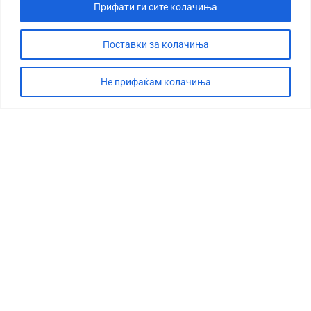
Прифати ги сите колачиња
Поставки за колачиња
Не прифаќам колачиња
СТОРИЈА
ДЕБАТА
САБОТАЖА
ТИМ