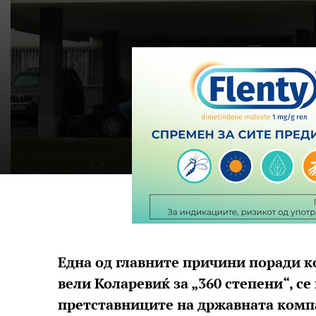
Една од главните причини поради ко
вели Коларевиќ за „360 степени“, с
претставниците на државната компа