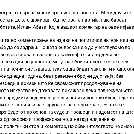
страгата крена многу прашина во јавноста. Меѓу другите,
ста и дека е шокиран. Од неговата партија, пак, бараат
ботите, Ислам Абази. Кој е вашиот коментар на овие изјав
ушта во коментирање на изјави на политички актери или н
еба да се задржи. Нашата обврска не е да учествуваме во
во врз основа на закон, докази и факти утврдени во
 реакции во јавноста, меѓутоа обвинителството не носи
т на нечии очекувања, туку за да бидат законити и одржли
е од една година, беа преземени бројни дејствија, беа
обезбедија докази што ќе овозможат продолжување на
ното искуство во државата покажало дека поднесувањето
во предмети под силен јавен и политички притисок, неретк
ни постапки или застарување на предметите, со што се
рз Буџетот по основ на судски трошоци и надомест на ште
 одговорно и професионално, а не под влијание на
 политички став и коментар, но обвинителството не смее 
ички изјави, медиумска атмосфера или јавни очекувања.