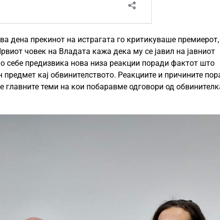
 два дена прекинот на истрагата го критикуваше премиерот,
Првиот човек на Владата кажа дека му се јавил на јавниот
по себе предизвика нова низа реакции поради фактот што
н предмет кај обвинителството. Реакциите и причините пор
 се главните теми на кои побаравме одговори од обвинител