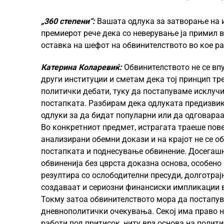
„360 степени“:
Вашата одлука за затворање на и
премиерот рече дека со неверување ја примил ве
оставка на шефот на обвинителството во кое ра
Катерина Коларевиќ:
Обвинителството не се вп
други институции и сметам дека тој принцип тр
политички дебати, туку да постапуваме исклучи
постапката. Разбирам дека одлуката предизвика
одлуки за да бидат популарни или да одговараа
Во конкретниот предмет, истрагата траеше повеќ
анализирани обемни докази и на крајот не се 
постапката и поднесување обвинение. Досегаш
обвиненија без цврста доказна основа, особено 
резултира со ослободителни пресуди, долготрај
создаваат и сериозни финансиски импликации в
Токму затоа обвинителството мора да постапува
дневнополитички очекувања. Секој има право на
работи под притисок, ниту врз основа на полит