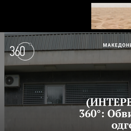
МАКЕДОН
(ИНТЕРВ
360°: Обв
одг