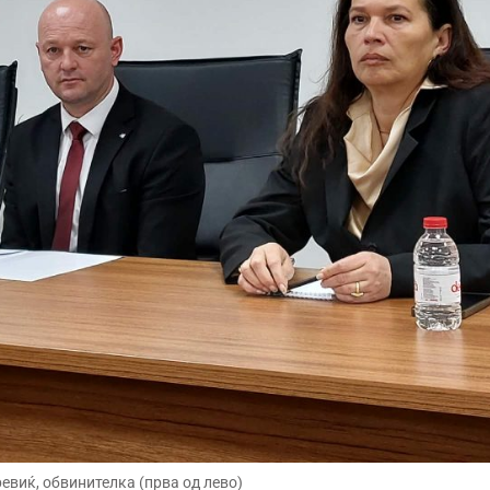
евиќ, обвинителка (прва од лево)