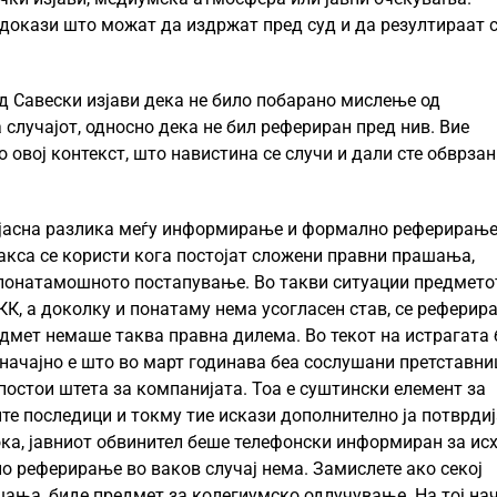
 докази што можат да издржат пред суд и да резултираат 
 Савески изјави дека не било побарано мислење од
случајот, односно дека не бил рефериран пред нив. Вие
 овој контекст, што навистина се случи и дали сте обврзан
 јасна разлика меѓу информирање и формално реферирање
кса се користи кога постојат сложени правни прашања,
понатамошното постапување. Во такви ситуации предмето
КК, а доколку и понатаму нема усогласен став, се реферир
дмет немаше таква правна дилема. Во текот на истрагата 
 значајно е што во март годинава беа сослушани претставни
постои штета за компанијата. Тоа е суштински елемент за
те последици и токму тие искази дополнително ја потврдиј
ока, јавниот обвинител беше телефонски информиран за ис
о реферирање во ваков случај нема. Замислете ако секој
шања, биде предмет за колегиумско одлучување. На тој на