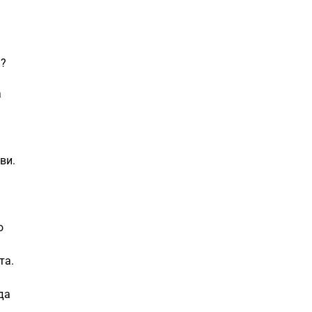
и?
а
ви.
о
та.
да