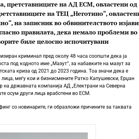
таа, претставниците на АД ЕСМ, овластени од
ретставниците на ТЕЦ „Неготино“, овластен
но“, на записник во обвинителството изјави
огласно правилата, дека немало проблеми во
ворите биле целосно испочитувани
низиран криминал пред околу 48 часа соопшти дека ја
оста под кодното име „Мазут“, за набавките на мазут за
тската криза од 2021 до 2023 година. Тоа значи дека е
 лица, меѓу кои и бизнисмените Ратко Капушевски, Ерџан
р на државната компанија АД „Електрани на Северна
ште осум други лица вработени во ЕСМ.
ифинг со новинарите, ги образложи причините за таквата