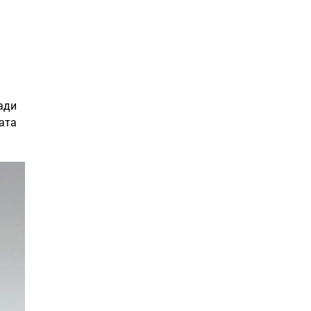
ади
ката