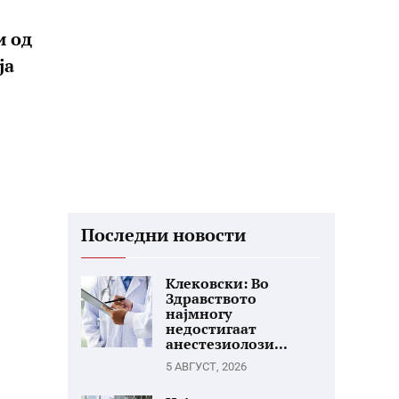
и од
ја
Последни новости
Клековски: Во
Здравството
најмногу
недостигаат
анестезиолози...
5 АВГУСТ, 2026