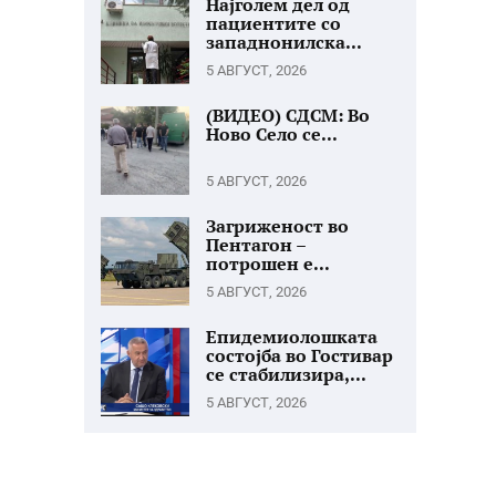
Најголем дел од
пациентите со
западнонилска...
5 АВГУСТ, 2026
(ВИДЕО) СДСМ: Во
Ново Село се...
5 АВГУСТ, 2026
Загриженост во
Пентагон –
потрошен е...
5 АВГУСТ, 2026
Епидемиолошката
состојба во Гостивар
се стабилизира,...
5 АВГУСТ, 2026