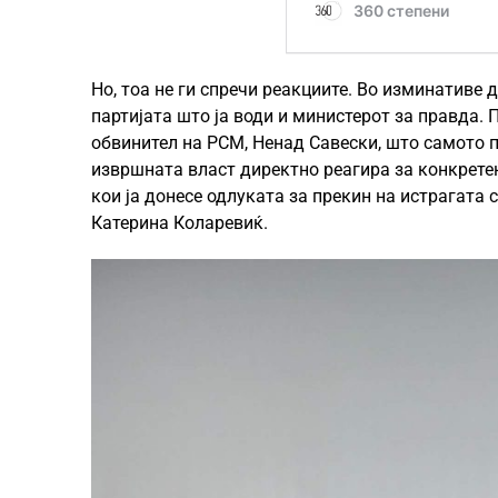
Но, тоа не ги спречи реакциите. Во изминативе
партијата што ја води и министерот за правда. 
обвинител на РСМ, Ненад Савески, што самото 
извршната власт директно реагира за конкрете
кои ја донесе одлуката за прекин на истрагата
Катерина Коларевиќ.