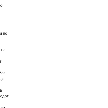
со
и по
 на
т
а
беа
ци
а
ходот
чин