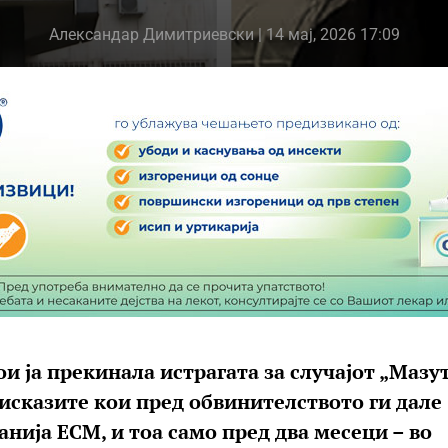
Александар Димитриевски
| 14 мај, 2026 17:09
и ја прекинала истрагата за случајот „Мазут
е исказите кои пред обвинителството ги дале
нија ЕСМ, и тоа само пред два месеци – во