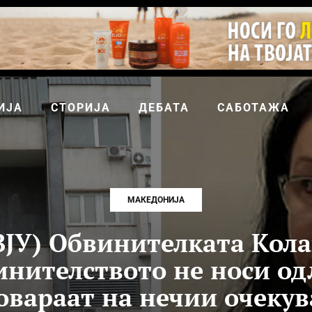
ИЈА
СТОРИЈА
ДЕБАТА
САБОТАЖА
МАКЕДОНИЈА
ЈУ) Обвинителката Кола
инителството не носи од
овараат на нечии очеку