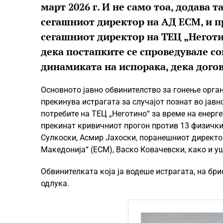
март 2026 г. И не само тоа, додава 
сегашниот директор на АД ЕСМ, и п
сегашниот директор на ТЕЦ „Неготи
дека постапките се спроведувале с
динамиката на испорака, дека дого
Основното јавно обвинителство за гонење орга
прекинува истрагата за случајот познат во јавн
потребите на ТЕЦ „Неготино“ за време на енерге
прекинат кривичниот прогон против 13 физички
Сулкоски, Асмир Јахоски, поранешниот директо
Македонија“ (ЕСМ), Васко Ковачевски, како и у
Обвинителката која ја водеше истрагата, на бр
одлука.