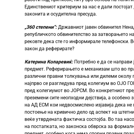
Единствениот критериум за нас е дали постојат
законита и осудителна пресуда.
„360 степени“:
Државниот јавен обвинител Ненад
републичкото обвинителство за затворањето на 
рековте дека сте го информирале телефонски. Во
закон да реферирате?
Катерина Коларевиќ:
Потребно е да се направи
предмет. Реферирањето е механизам што во пра
различни правни толкувања или дилеми околу 
најпрво се разгледува пред колегиум во ОЈО ГО
пред колегиумот во ЈОРСМ. Во конкретниот пре
преземени сите неопходни дејствија, а особено
на АД ЕСМ кои недвосмислено изјавија дека не 
постоење на кривично дело од аспект на штетни
веќе утврдената фактичка состојба. Во таа нас
на постапката, но законска обврска за формалн
предмет, особено кога нема спорни правни пра