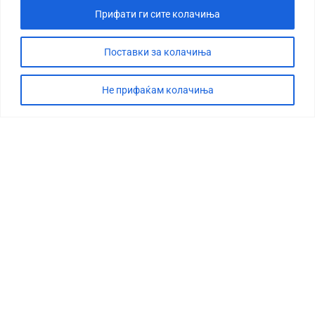
Прифати ги сите колачиња
Поставки за колачиња
Не прифаќам колачиња
СТОРИЈА
ДЕБАТА
САБОТАЖА
ТИМ
КОНТАКТ