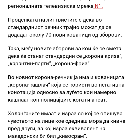
регионалната телевизиска мрежа
N1.
Проценката на лингвистите е дека во
стандардниот речник трајно можат да се
додадат околу 70 нови кованици од зборови.
Така, меѓу новите зборови за кои ќе се смета
дека ќе станат стандардни се „корона-криза“,
„карантин-парти“, „корона-фриз“…
Во новиот корона-речник ја има и кованицата
„корона-кашлач“ која се користи во негативна
конотација односно за луѓето кои намерно
кашлаат кон полицајците кога ги апсат.
Холанѓаните имаат и израз со кој се опишува
чувството на лице кое одеднаш мора да кивне
пред други, за кој израз еквивалент на
македонски би бил „кивосрам“.