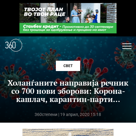
СВЕТ
Холанѓаните направија речник
со 700 нови зборови: Корона-
кашлач, карантин-парти…
360степени
| 19 април, 2020 15:18