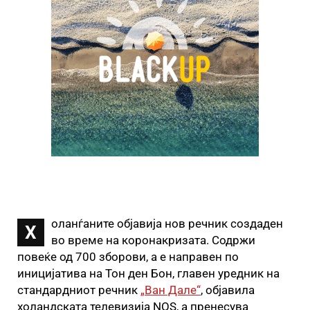
оланѓаните објавија нов речник создаден
Х
во време на коронакризата. Содржи
повеќе од 700 зборови, а е направен по
иницијатива на Тон ден Бон, главен уредник на
стандардниот речник
„Ван Дале“
, објавила
холандската телевизија NOS, а пренесува