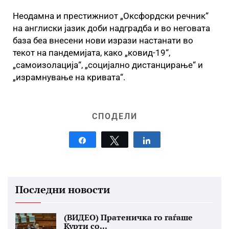
Неодамна и престижниот „Оксфордски речник“
на англиски јазик доби надградба и во неговата
база беа внесени нови изрази настанати во
текот на пандемијата, како „ковид-19“,
„самоизолација“, „социјално дистанцирање“ и
„израмнување на кривата“.
СПОДЕЛИ
Share
Tweet
Share
Последни новости
(ВИДЕО) Пратеничка го гаѓаше
Курти со...