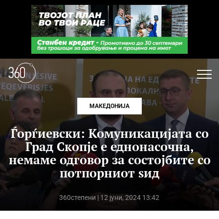
МАКЕДОНИЈА
Ѓорѓиевски: Комуникацијата со
Град Скопје е еднонасочна,
немаме одговор за состојбите со
потпорниот ѕид
360степени
| 12 јуни, 2024 13:42