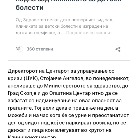
Директорот на Центарот за управување со
кризи (ЦУК), Стојанче Ангелов, во понеделникот,
апелираше до Министерството за здравство, до
Град Скопје и до Општина Центар итно да се
зафатат со надминување на оваа опасност за
граѓаните. Тој вели дека е прашање на ден, а
можеби и на час кога ќе се урне и преостанатиот
дел од ѕидот под кој се паркираат возила, но се
движат и лица кои влегуваат во кругот на
Клиничкиот центар.