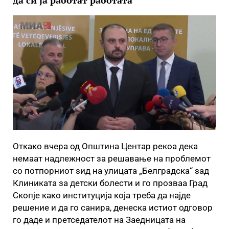
да си ја работат работата
Откако вчера од Општина Центар рекоа дека
немаат надлежност за решавање на проблемот
со потпорниот ѕид на улицата „Белградска“ зад
Клиниката за детски болести и го прозваа Град
Скопје како институција која треба да најде
решение и да го санира, денеска истиот одговор
го даде и претседателот на Заедницата на