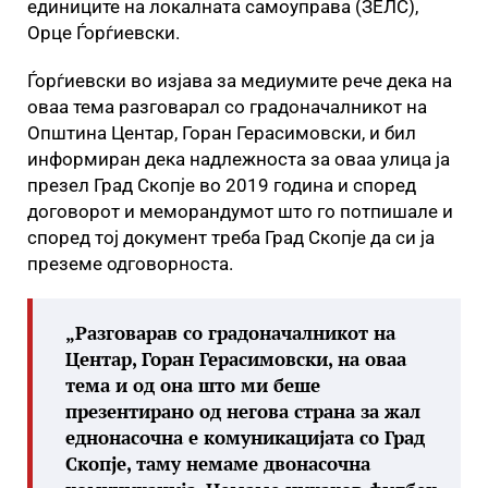
единиците на локалната самоуправа (ЗЕЛС),
Орце Ѓорѓиевски.
Ѓорѓиевски во изјава за медиумите рече дека на
оваа тема разговарал со градоначалникот на
Општина Центар, Горан Герасимовски, и бил
информиран дека надлежноста за оваа улица ја
презел Град Скопје во 2019 година и според
договорот и меморандумот што го потпишале и
според тој документ треба Град Скопје да си ја
преземе одговорноста.
„Разговарав со градоначалникот на
Центар, Горан Герасимовски, на оваа
тема и од она што ми беше
презентирано од негова страна за жал
еднонасочна е комуникацијата со Град
Скопје, таму немаме двонасочна