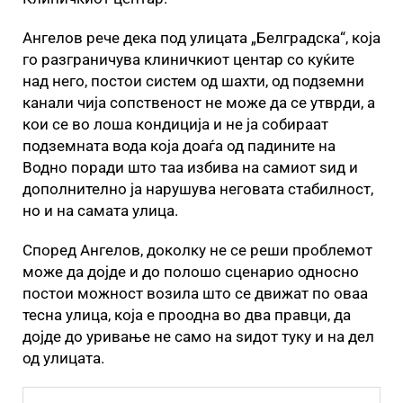
Ангелов рече дека под улицата „Белградска“, која
го разграничува клиничкиот центар со куќите
над него, постои систем од шахти, од подземни
канали чија сопственост не може да се утврди, а
кои се во лоша кондиција и не ја собираат
подземната вода која доаѓа од падините на
Водно поради што таа избива на самиот ѕид и
дополнително ја нарушува неговата стабилност,
но и на самата улица.
Според Ангелов, доколку не се реши проблемот
може да дојде и до полошо сценарио односно
постои можност возила што се движат по оваа
тесна улица, која е проодна во два правци, да
дојде до уривање не само на ѕидот туку и на дел
од улицата.