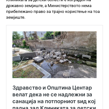
државно земјиште, а Министерството нема
прибележано право за трајно користење на тоа
земјиште.