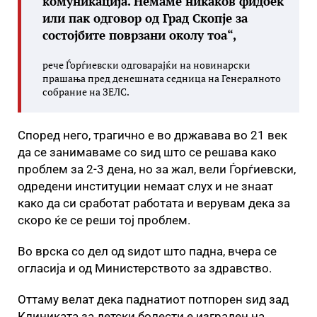
комуникација. Немаме никаков фидбек
или пак одговор од Град Скопје за
состојбите поврзани околу тоа“,
рече Ѓорѓиевски одговарајќи на новинарски
прашања пред денешната седница на Генералното
собрание на ЗЕЛС.
Според него, трагично е во државава во 21 век
да се занимаваме со ѕид што се решава како
проблем за 2-3 дена, но за жал, вели Ѓорѓиевски,
одредени институции немаат слух и не знаат
како да си сработат работата и верувам дека за
скоро ќе се реши тој проблем.
Во врска со дел од ѕидот што падна, вчера се
огласија и од Министерството за здравство.
Оттаму велат дека паднатиот потпорен ѕид зад
Клиниката за детски болести е изграден на