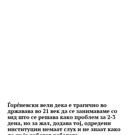
Ѓорѓиевски вели дека е трагично во
државава во 21 век да се занимаваме со
ѕид што се решава како проблем за 2-3
дена, но за жал, додава тој, одредени
институции немаат слух и не знаат како