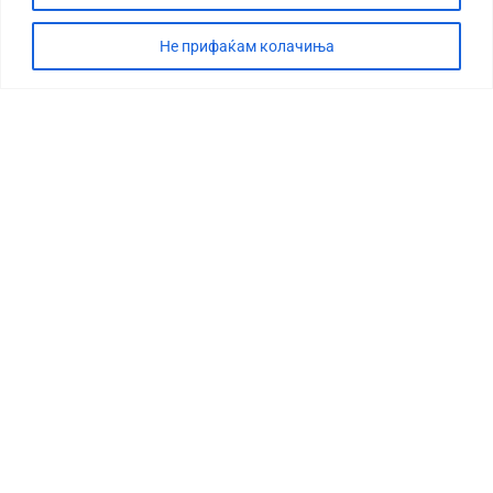
Не прифаќам колачиња
СТОРИЈА
ДЕБАТА
САБОТАЖА
ТИМ
КОНТАКТ