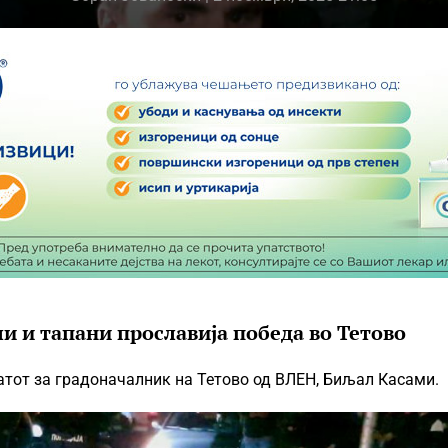
и и тапани прославија победа во Тетово
тот за градоначалник на Тетово од ВЛЕН, Биљал Касами.