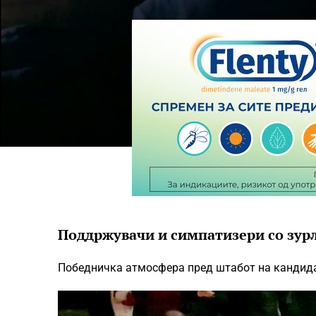
Поддржувачи и симпатизери со зурл
Победничка атмосфера пред штабот на кандида