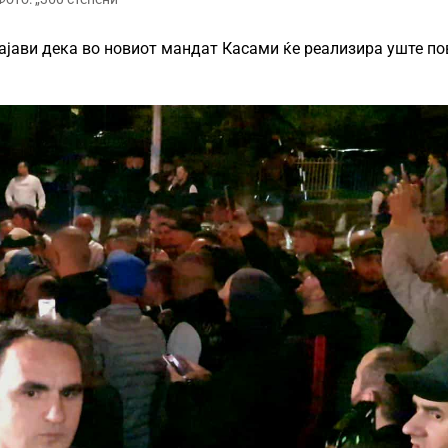
ајави дека во новиот мандат Касами ќе реализира уште по