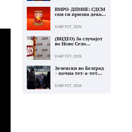
ВМРО-ДПМНЕ: СДСМ
сам си призна дека...
8 АВГУСТ, 2026
(ВИДЕО) За случајот
во Ново Село...
8 АВГУСТ, 2026
Зеленски во Белград
– почна тет-а-тет...
8 АВГУСТ, 2026