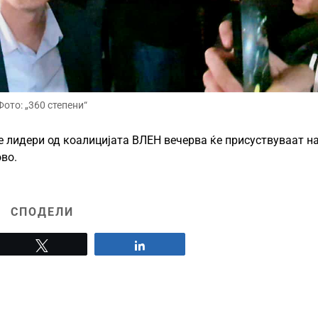
Фото: „360 степени“
е лидери од коалицијата ВЛЕН вечерва ќе присуствуваат н
во.
СПОДЕЛИ
Tweet
Share