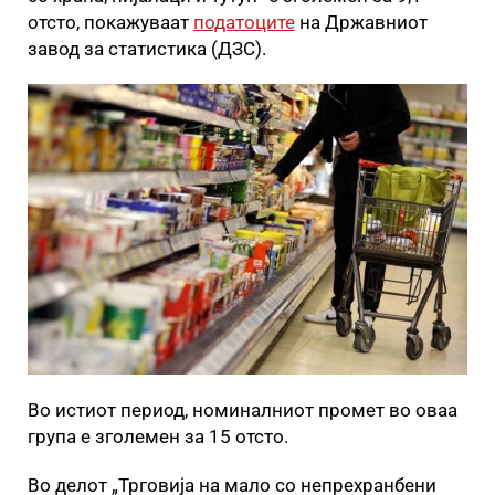
отсто, покажуваат
податоците
на Државниот
завод за статистика (ДЗС).
Во истиот период, номиналниот промет во оваа
група е зголемен за 15 отсто.
Во делот „Трговија на мало со непрехранбени