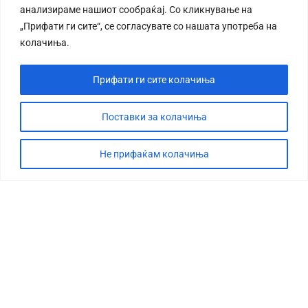
анализираме нашиот сообраќај. Со кликнување на
„Прифати ги сите“, се согласувате со нашата употреба на
колачиња.
Прифати ги сите колачиња
Поставки за колачиња
Не прифаќам колачиња
СТОРИЈА
ДЕБАТА
САБОТАЖА
ТИМ