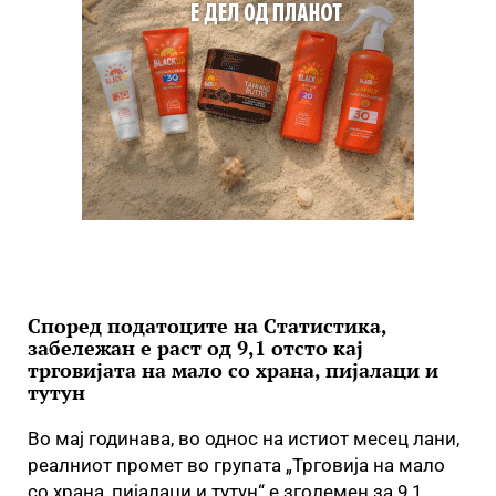
Според податоците на Статистика,
забележан е раст од 9,1 отсто кај
трговијата на мало со храна, пијалаци и
тутун
Во мај годинава, во однос на истиот месец лани,
реалниот промет во групата „Трговија на мало
со храна, пијалаци и тутун“ е зголемен за 9,1