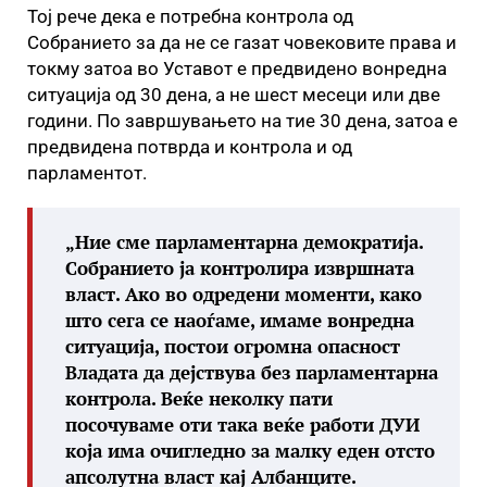
Тој рече дека е потребна контрола од
Собранието за да не се газат човековите права и
токму затоа во Уставот е предвидено вонредна
ситуација од 30 дена, а не шест месеци или две
години. По завршувањето на тие 30 дена, затоа е
предвидена потврда и контрола и од
парламентот.
„Ние сме парламентарна демократија.
Собранието ја контролира извршната
власт. Ако во одредени моменти, како
што сега се наоѓаме, имаме вонредна
ситуација, постои огромна опасност
Владата да дејствува без парламентарна
контрола. Веќе неколку пати
посочуваме оти така веќе работи ДУИ
која има очигледно за малку еден отсто
апсолутна власт кај Албанците.