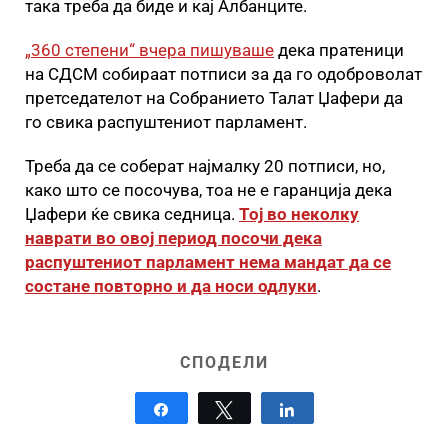
така треба да биде и кај Албанците.
„360 степени“ вчера пишуваше
дека пратеници
на СДСМ собираат потписи за да го одоброволат
претседателот на Собранието Талат Џафери да
го свика распуштениот парламент.
Треба да се соберат најмалку 20 потписи, но,
како што се посочува, тоа не е гаранција дека
Џафери ќе свика седница.
Тој во неколку
наврати во овој период посочи дека
распуштениот парламент нема мандат да се
состане повторно и да носи одлуки
.
СПОДЕЛИ
Share
Tweet
Share