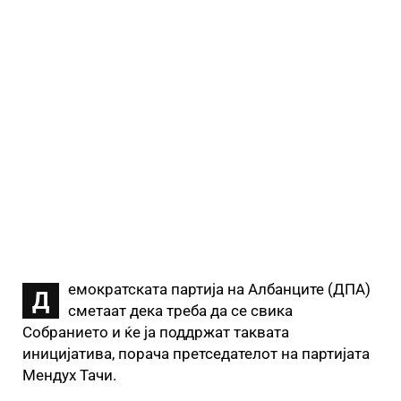
емократската партија на Албанците (ДПА)
Д
сметаат дека треба да се свика
Собранието и ќе ја поддржат таквата
иницијатива, порача претседателот на партијата
Мендух Тачи.