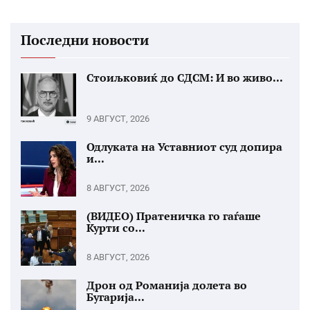
Последни новости
Стоиљковиќ до СДСМ: И во живо...
9 АВГУСТ, 2026
Одлуката на Уставниот суд допира
и...
8 АВГУСТ, 2026
(ВИДЕО) Пратеничка го гаѓаше
Курти со...
8 АВГУСТ, 2026
Дрон од Романија долета во
Бугарија...