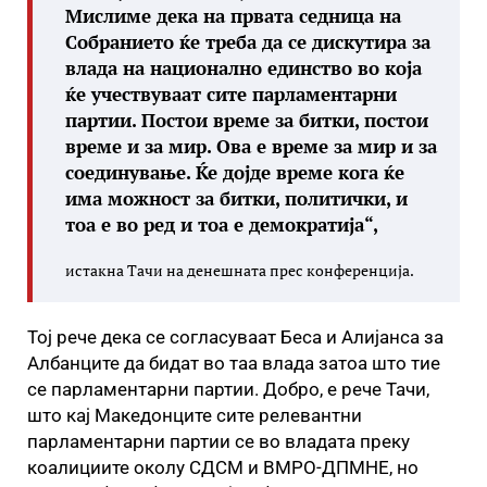
Мислиме дека на првата седница на
Собранието ќе треба да се дискутира за
влада на национално единство во која
ќе учествуваат сите парламентарни
партии. Постои време за битки, постои
време и за мир. Ова е време за мир и за
соединување. Ќе дојде време кога ќе
има можност за битки, политички, и
тоа е во ред и тоа е демократија“,
истакна Тачи на денешната прес конференција.
Тој рече дека се согласуваат Беса и Алијанса за
Албанците да бидат во таа влада затоа што тие
се парламентарни партии. Добро, е рече Тачи,
што кај Македонците сите релевантни
парламентарни партии се во владата преку
коалициите околу СДСМ и ВМРО-ДПМНЕ, но