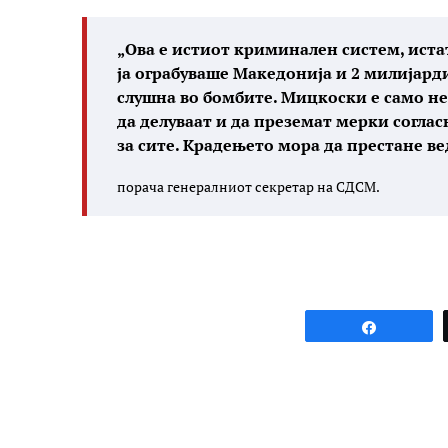
„Ова е истиот криминален систем, иста
ја ограбуваше Македонија и 2 милијарди
слушна во бомбите. Мицкоски е само н
да делуваат и да преземат мерки соглас
за сите. Крадењето мора да престане в
порача генералниот секретар на СДСМ.
Share