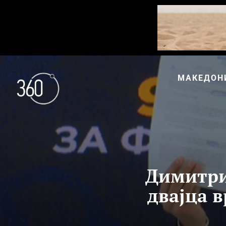
МАКЕДОН
Димитри
двајца 