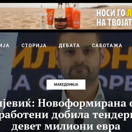
ИЈА
СТОРИЈА
ДЕБАТА
САБОТАЖА
МАКЕДОНИЈА
јевиќ: Новоформирана 
вработени добила тендер
девет милиони евра