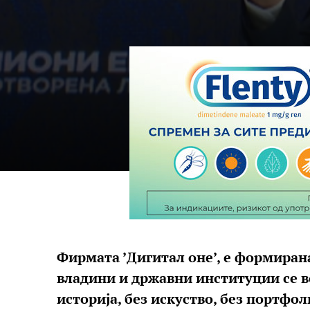
Фирмата ’Дигитал оне’, е формирана 
владини и државни институции се в
историја, без искуство, без портфо