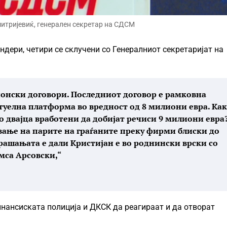
тријевиќ, генерален секретар на СДСМ
дери, четири се склучени со Генералниот секретаријат на
ионски договори. Последниот договор е рамковна
туелна платформа во вредност од 8 милиони евра. Ка
о двајца вработени да добијат речиси 9 милиони евра
вање на парите на граѓаните преку фирми блиски до
прашањата е дали Кристијан е во роднински врски со
са Арсовски,“
нансиската полиција и ДКСК да реагираат и да отворат