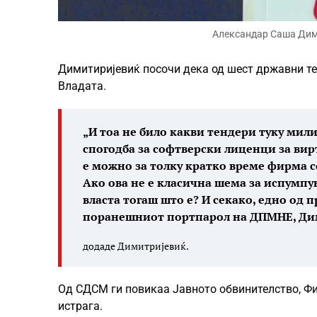
Александар Саша Дими
Димитиријевиќ посочи дека од шест државни тен
Владата.
„И тоа не било какви тендери туку мил
спогодба за софтверски лиценци за вир
е можно за толку кратко време фирма с
Ако ова не е класична шема за испумпу
власта тогаш што е? И секако, едно од 
поранешниот портпарол на ДПМНЕ, Дим
додаде Димитријевиќ.
Од СДСМ ги повикаа Јавното обвинителство, Фи
истрага.