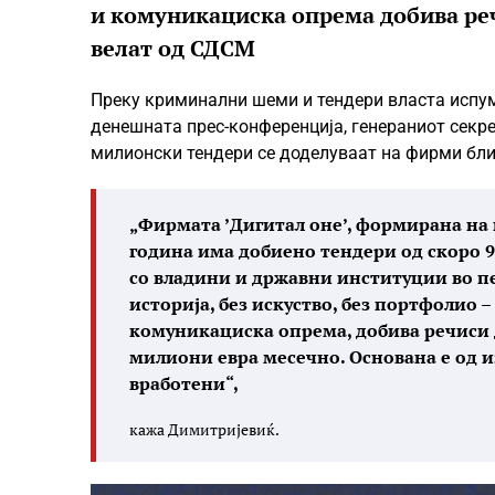
и комуникациска опрема добива реч
велат од СДСМ
Преку криминални шеми и тендери власта испу
денешната прес-конференција, генераниот сек
милионски тендери се доделуваат на фирми бл
„Фирмата ’Дигитал оне’, формирана на к
година има добиено тендери од скоро 9
со владини и државни институции во пе
историја, без искуство, без портфолио 
комуникациска опрема, добива речиси д
милиони евра месечно. Основана е од и
вработени“,
кажа Димитријевиќ.