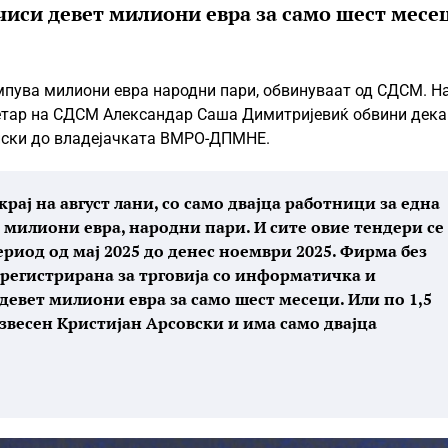
иси девет милиони евра за само шест месец
мпува милиони евра народни пари, обвинуваат од СДСМ. Н
ретар на СДСМ Александар Саша Димитријевиќ обвини дека
иски до владејачката ВМРО-ДПМНЕ.
рај на август лани, со само двајца работници за една
 милиони евра, народни пари. И сите овие тендери се
риод од мај 2025 до денес ноември 2025. Фирма без
– регистрирана за трговија со информатичка и
евет милиони евра за само шест месеци. Или по 1,5
звесен Кристијан Арсовски и има само двајца