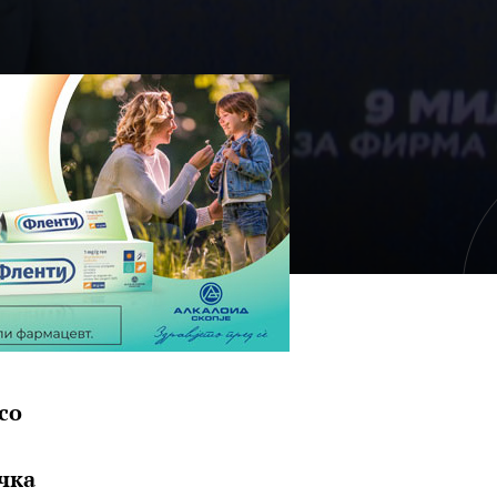
со
ичка