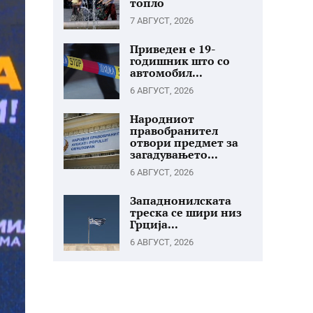
топло
7 АВГУСТ, 2026
Приведен е 19-
годишник што со
автомобил...
6 АВГУСТ, 2026
Народниот
правобранител
отвори предмет за
загадувањето...
6 АВГУСТ, 2026
Западнонилската
треска се шири низ
Грција...
6 АВГУСТ, 2026