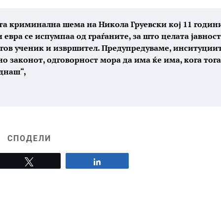
та криминална шема на Никола Груевски кој 11 годин
 евра се испумпаа од граѓаните, за што целата јавност
егов ученик и извршител. Предупредуваме, инситуции
но законот, одговорност мора да има ќе има, кога тог
еднаш“,
СПОДЕЛИ
Tweet
Share