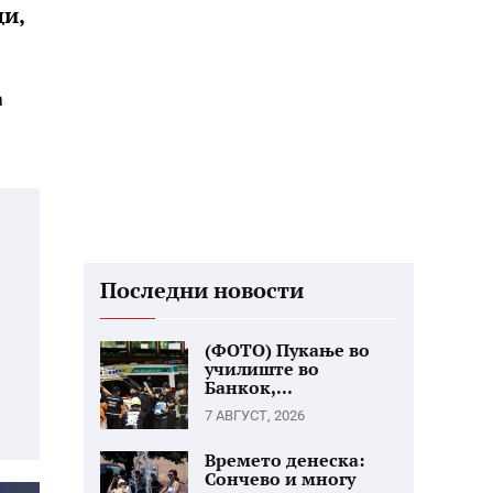
и,
а
Последни новости
(ФОТО) Пукање во
училиште во
Банкок,...
7 АВГУСТ, 2026
Времето денеска:
Сончево и многу