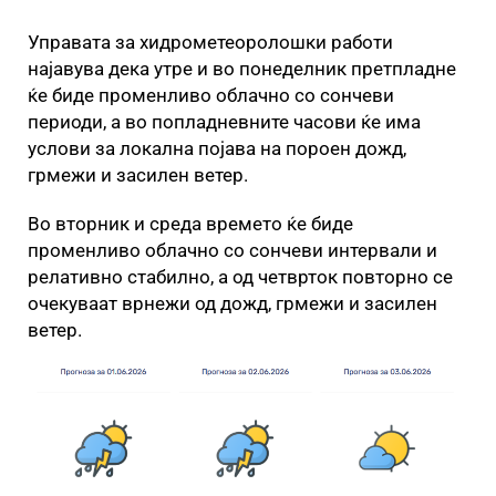
Управата за хидрометеоролошки работи
најавува дека утре и во понеделник претпладне
ќе биде променливо облачно со сончеви
периоди, а во попладневните часови ќе има
услови за локална појава на пороен дожд,
грмежи и засилен ветер.
Во вторник и среда времето ќе биде
променливо облачно со сончеви интервали и
релативно стабилно, а од четврток повторно се
очекуваат врнежи од дожд, грмежи и засилен
ветер.