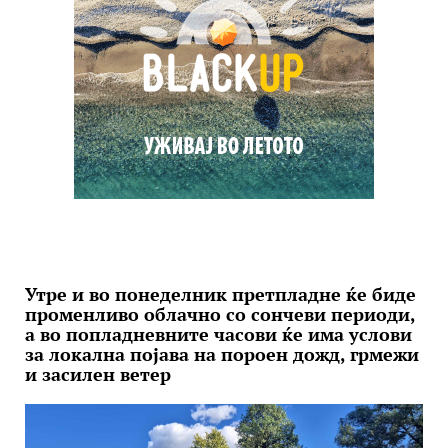
Утре и во понеделник претпладне ќе биде
променливо облачно со сончеви периоди,
а во попладневните часови ќе има услови
за локална појава на пороен дожд, грмежи
и засилен ветер