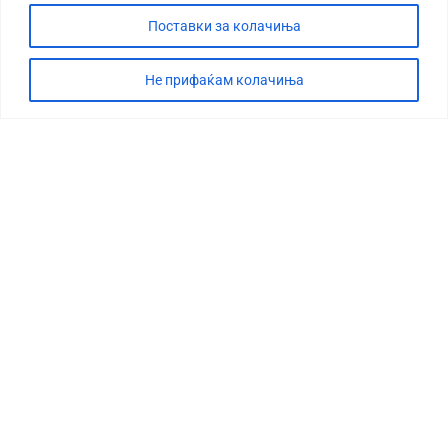
Поставки за колачиња
Не прифаќам колачиња
СТОРИЈА
ДЕБАТА
САБОТАЖА
ТИМ
КОНТАКТ