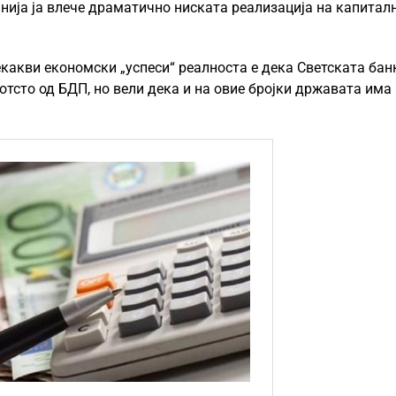
нија ја влече драматично ниската реализација на капитал
некакви економски „успеси“ реалноста е дека Светската бан
 отсто од БДП, но вели дека и на овие бројки државата има