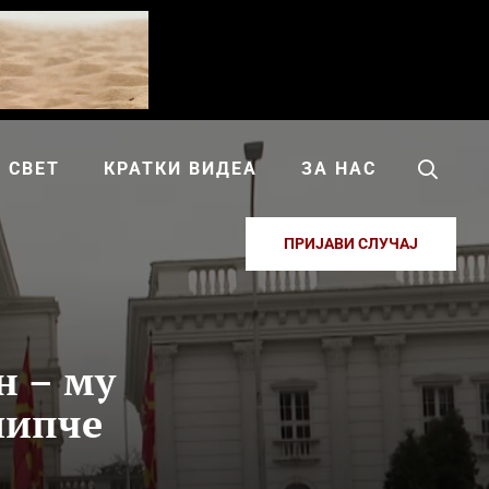
СВЕТ
КРАТКИ ВИДЕА
ЗА НАС
ПРИЈАВИ СЛУЧАЈ
н – му
липче