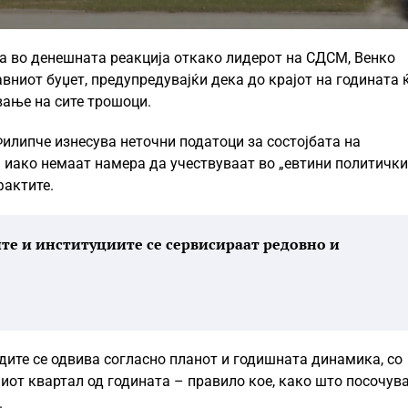
та во денешната реакција откако лидерот на СДСМ, Венко
вниот буџет, предупредувајќи дека до крајот на годината 
вање на сите трошоци.
илипче изнесува неточни податоци за состојбата на
а иако немаат намера да учествуваат во „евтини политички
фактите.
те и институциите се сервисираат редовно и
одите се одвива согласно планот и годишната динамика, со
от квартал од годината – правило кое, како што посочува
.