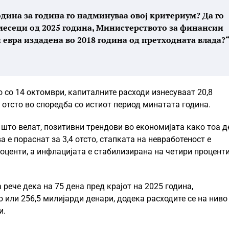
одина за година го надминуваа овој критериум? Да го
месеци од 2025 година, Министерството за финансии
евра издадена во 2018 година од претходната влада?“
о со 14 октомври, капиталните расходи изнесуваат 20,8
 отсто во споредба со истиот период минатата година.
о што велат, позитивни трендови во економијата како тоа д
 е пораснат за 3,4 отсто, стапката на невработеност е
роценти, а инфлацијата е стабилизирана на четири процент
рече дека на 75 дена пред крајот на 2025 година,
о или 256,5 милијарди денари, додека расходите се на ниво
и.