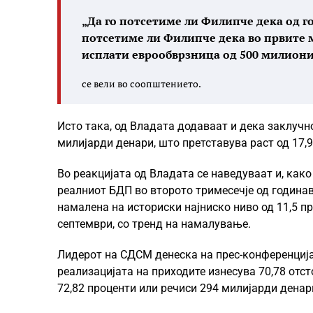
„Да го потсетиме ли Филипче дека од г
потсетиме ли Филипче дека во првите 
исплати еврообврзница од 500 милиони 
се вели во соопштението.
Исто така, од Владата додаваат и дека заклучн
милијарди денари, што претставува раст од 17,9
Во реакцијата од Владата се наведуваат и, как
реалниот БДП во второто тримесечје од годинава
намалена на историски најниско ниво од 11,5 п
септември, со тренд на намалување.
Лидерот на СДСМ денеска на прес-конференција 
реализацијата на приходите изнесува 70,78 отст
72,82 проценти или речиси 294 милијарди денар