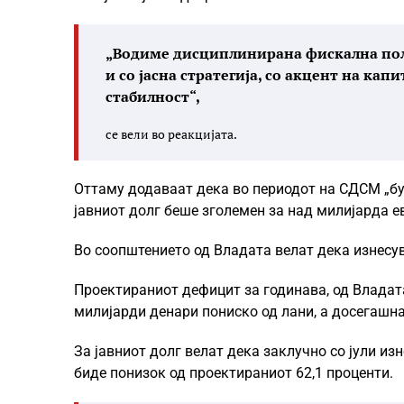
„Водиме дисциплинирана фискална поли
и со јасна стратегија, со акцент на ка
стабилност“,
се вели во реакцијата.
Оттаму додаваат дека во периодот на СДСМ „бу
јавниот долг беше зголемен за над милијарда е
Во соопштението од Владата велат дека изнесув
Проектираниот дефицит за годинава, од Владата 
милијарди денари пониско од лани, а досегашна
За јавниот долг велат дека заклучно со јули изн
биде понизок од проектираниот 62,1 проценти.