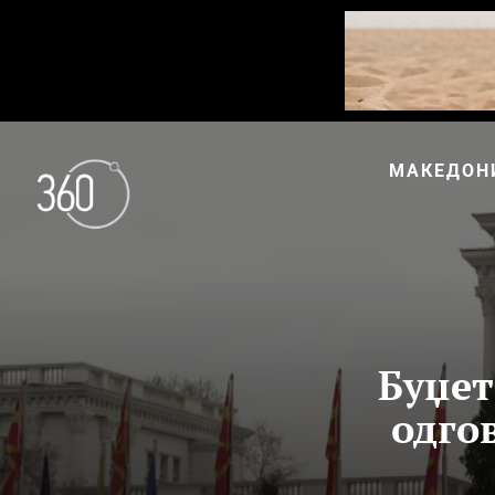
МАКЕДОН
Буџет
одго