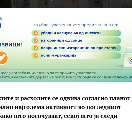
дите и расходите се одвива согласно планот
ално најголема активност во последниот
како што посочуваат, секој што ја следи