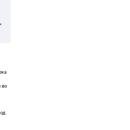
,
ека
и во
 од