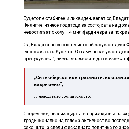
Буџетот е стабилен и ликвиден, велат од Влада
Филипче, изнесе податоци за состојбата на држа
недостигаат околу 1,4 милијарди евра за покри
Од Владата во соопштението обвинуваат дека Ф
економијата и буџетот. Оттаму порачуваат дек
препукувања“, нивна должност е да ги изнесат 
„Сите обврски кон граѓаните, компании
навремено“,
се наведува во соопштението.
Според нив, реализацијата на приходите и расх
традиционално најголема активност во последни
секој што ја следи фискалната политика го знае