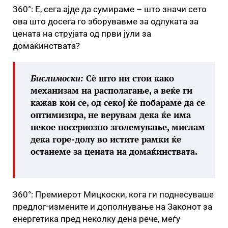
360°: Е, сега ајде да сумираме – што значи сето
ова што досега го зборувавме за одлуката за
цената на струјата од први јули за
домаќинствата?
Бислимоски:
Сè што ни стои како
механизам на располагање, а веќе ги
кажав кои се, од секој ќе побараме да се
оптимизира, не верувам дека ќе има
некое посериозно зголемување, мислам
дека горе-долу во истите рамки ќе
останеме за цената на домаќинствата.
360°: Премиерот Мицкоски, кога ги поднесуваше
предлог-измените и дополнување на Законот за
енергетика пред неколку дена рече, меѓу