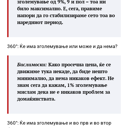
зголемување од 9%, 9 и пол – тоа ни
било максимално. Е, сега, правиме
напори да го стабилизираме сето тоа во
наредниот период.
360°: Ќе има зголемување или може и да нема?
Бислимоски:
Како просечна цена, ќе се
движиме тука некаде, да биде нешто
минимално, да нема никаков ефект. Не
знам сега да кажам, 1% зголемување
мислам дека не е никаков проблем за
домаќинствата.
360°: Ќе има зголемување и во прв и во втор