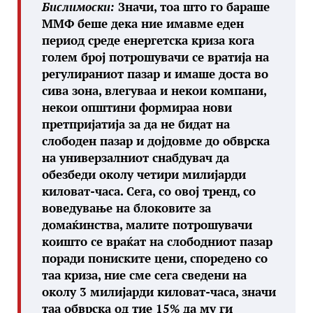
Бислимоски:
Значи, тоа што го бараше
ММФ беше дека ние имавме еден
период среде енергетска криза кога
голем број потрошувачи се вратија на
регулираниот пазар и имаше доста во
сива зона, влегуваа и некои компани,
некои општини формираа нови
претпријатија за да не бидат на
слободен пазар и дојдовме до обврска
на универзалниот снабдувач да
обезбеди околу четири милијарди
киловат-часа. Сега, со овој тренд, со
воведување на блоковите за
домаќинства, малите потрошувачи
коишто се враќат на слободниот пазар
поради пониските цени, споредено со
таа криза, ние сме сега сведени на
околу 3 милијарди киловат-часа, значи
таа обврска од тие 15% да му ги