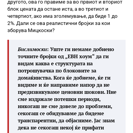
другото, ова го правиме за во првиот и вториот
блок цената да остане иста, а во третиот и
четвртиот, ако има зголемување, да биде 1 до
2%. Дали се ова реалистични бројки за кои
зборува Мицкоски?
Бислимоски
: Уште ги немаме добиено
точните бројки од „ЕВН хоум“ да ги
видам каква е структурата на
потрошувачка по блоковите за
домаќинства. Кога ќе добиеме, ќе ги
видиме и ќе направиме напор да не
предизвикуваме ценовни шокови. Ние
сме издржале потешки периоди,
никогаш не сме довеле до проблеми,
секогаш се обидувавме да бидеме
транспарентни, да објасниме. Јас знам
дека не секогаш некој ќе прифати