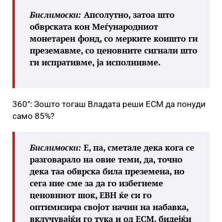
Бислимоски:
Апсолутно, затоа што
обврската кон Меѓународниот
монетарен фонд, со мерките коишто ги
преземавме, со ценовните сигнали што
ги испративме, ја исполнивме.
360°: Зошто тогаш Владата реши ЕСМ да понуди
само 85%?
Бислимоски:
Е, па, сметале дека кога се
разговарало на овие теми, да, точно
дека таа обврска била преземена, но
сега ние сме за да го избегнеме
ценовниот шок, ЕВН ќе си го
оптимизира својот начин на набавка,
вклучувајќи го тука и од ЕСМ, бидејќи