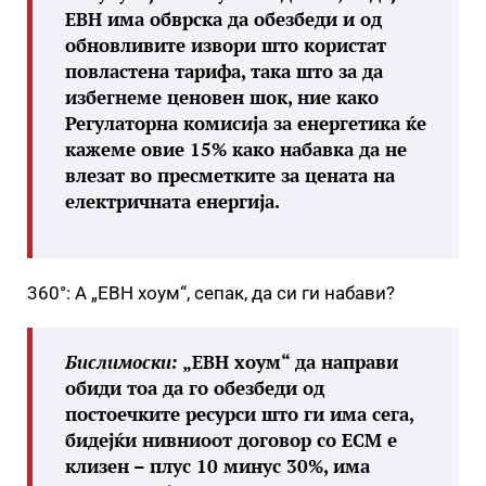
ЕВН има обврска да обезбеди и од
обновливите извори што користат
повластенa тарифа, така што за да
избегнеме ценовен шок, ние како
Регулаторна комисија за енергетика ќе
кажеме овие 15% како набавка да не
влезат во пресметките за цената на
електричната енергија.
360°: А „ЕВН хоум“, сепак, да си ги набави?
Бислимоски:
„ЕВН хоум“ да направи
обиди тоа да го обезбеди од
постоечките ресурси што ги има сега,
бидејќи нивниоот договор со ЕСМ е
клизен – плус 10 минус 30%, има