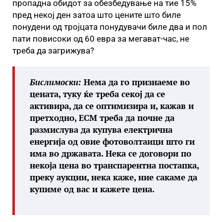
пропадна обидот за обезбедување на тие 15%
пред некој ден затоа што цените што биле
понудени од тројцата понудувачи биле два и пол
пати повисоки од 60 евра за мегават-час, не
треба да загрижува?
Бислимоски:
Нема да го признаеме во
цената, туку ќе треба секој да се
активира, да се оптимизира и, кажав и
претходно, ЕСМ треба да почне да
размислува да купува електрична
енергија од овие фотоволтаици што ги
има во државата. Нека се договори по
некоја цена во транспарентна постапка,
преку аукции, нека каже, ние сакаме да
купиме од вас и кажете цена.