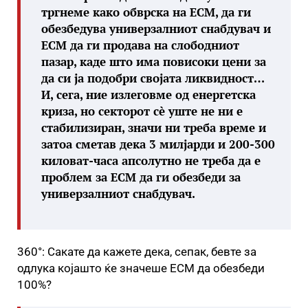
тргнеме како обврска на ЕСМ, да ги
обезбедува универзалниот снабдувач и
ЕСМ да ги продава на слободниот
пазар, каде што има повисоки цени за
да си ја подобри својата ликвидност…
И, сега, ние излеговме од енергетска
криза, но секторот сè уште не ни е
стабилизиран, значи ни треба време и
затоа сметав дека 3 милјарди и 200-300
киловат-часа апсолутно не треба да е
проблем за ЕСМ да ги обезбеди за
универзалниот снабдувач.
360°: Сакате да кажете дека, сепак, бевте за
одлука којашто ќе значеше ЕСМ да обезбеди
100%?