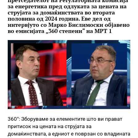
претседателот на Регулаторната комисија
за енергетика пред одлуката за цената на
струјата за домаќинствата во втората
половина од 2024 година. Еве дел од
интервјуто со Марко Бислимоски објавено
во емисијата „360 степени“ на МРТ 1
360°: Зборуваме за елементите што ви прават
притисок на цената на струјата за
домаќинствата, а едниот е поврзан со владината