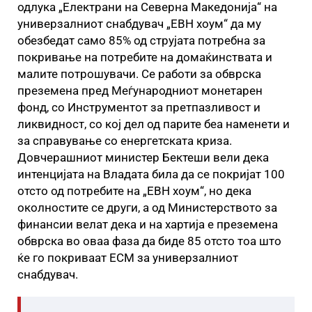
одлука „Електрани на Северна Македонија“ на
универзалниот снабдувач „ЕВН хоум“ да му
обезбедат само 85% од струјата потребна за
покривање на потребите на домаќинствата и
малите потрошувачи. Се работи за обврска
преземена пред Меѓународниот монетарен
фонд, со Инструментот за претпазливост и
ликвидност, со кој дел од парите беа наменети и
за справување со енергетската криза.
Довчерашниот министер Бектеши вели дека
интенцијата на Владата била да се покријат 100
отсто од потребите на „ЕВН хоум“, но дека
околностите се други, а од Министерството за
финансии велат дека и на хартија е преземена
обврска во оваа фаза да биде 85 отсто тоа што
ќе го покриваат ЕСМ за универзалниот
снабдувач.