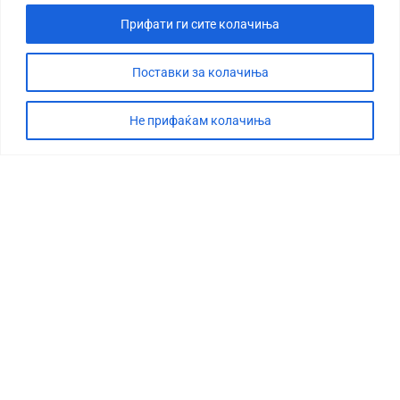
Прифати ги сите колачиња
Поставки за колачиња
Не прифаќам колачиња
СТОРИЈА
ДЕБАТА
САБОТАЖА
ТИМ
КОНТАКТ