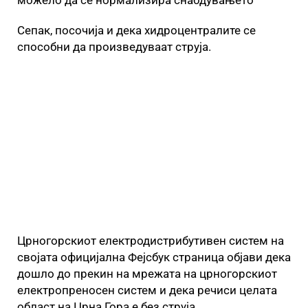
можело да се нормализира снабдувањето
Сепак, посочија и дека хидроцентралите се
способни да произведуваат струја.
Црногорскиот електродистрибутивен систем на
својата официјална Фејсбук страница објави дека
дошло до прекин на мрежата на црногорскиот
електропреносен систем и дека речиси целата
област на Црна Гора е без струја.