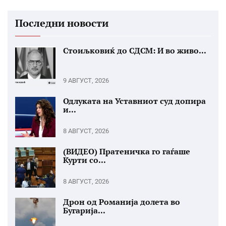
Последни новости
Стоиљковиќ до СДСМ: И во живо...
9 АВГУСТ, 2026
Одлуката на Уставниот суд допира
и...
8 АВГУСТ, 2026
(ВИДЕО) Пратеничка го гаѓаше
Курти со...
8 АВГУСТ, 2026
Дрон од Романија долета во
Бугарија...