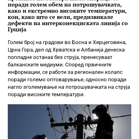
поради голем обем на потрошувачката,
како и екстремно високите температури,
кои, како што се вели, предизвикале
дефекти на интерконекциската линија со
Грција
Голем број на градови во Босна и Херцеговина,
Црна Гора, дел од Хрватска и Албанија денеска
попладне останаа без струја, пренесуваат
балканските медиуми. Според првичните
информации, се работи за регионален колапс
поради големо оптоварување, односно поради
нагло зголемување на потрошувачката на струја
поради високите температури.