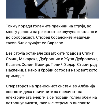
Токму поради големите прекини на струја, во
многу делови од регионот се случува и колапс и
во сообраќајот. Според босанските медиуми,
таков бил случајот со Сараево.
Без струја останале хрватските градови Сплит,
Омиш, Макарска, Дубровник и Жупа Дубровачка,
Каштел, Солин, Водице, Првиќ, Задар, Стариград
Пакленица, како и бројни острови на хрватското
приморје.
Операторот на преносниот систем во Албанија
соопшти дека причините за прекинот на
електричната енергија се поради голем обем на
потрошувачката, како и екстремно високите