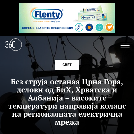
СВЕТ
Без струја останаа Црна Гора,
делови од БиХ, Хрватска и
Албанија – високите
температури направија колапс
на регионалната електрична
мрежа