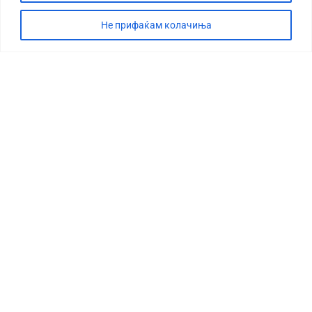
Не прифаќам колачиња
СТОРИЈА
ДЕБАТА
САБОТАЖА
ТИМ
КОНТАКТ
©2026 360 степени, Сите права се задржани
УСЛОВИ ЗА ПРЕЗЕМАЊЕ
МАРКЕТИНГ
ИМПРЕСУМ
ПОЛИТИКА ЗА ПРИВАТНОСТ
СВЕТ
МАКЕДОНИЈА