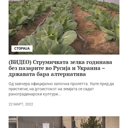
СТОРИЈА
(ВИДЕО) Струмичката зелка годинава
без пазарите во Русија и Украина –
државата бара алтернатива
Од завчера официјално започна пролетта. Уште пред да
пристигне, на југоистокот на земјата се садат
раноградинарски култури...
22 МАРТ, 2022