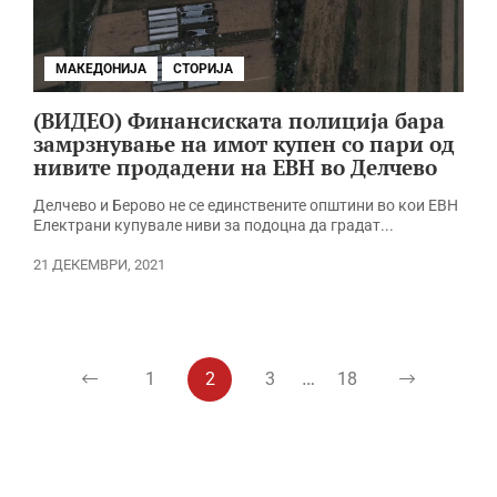
МАКЕДОНИЈА
СТОРИЈА
(ВИДЕО) Финансиската полиција бара
замрзнување на имот купен со пари од
нивите продадени на ЕВН во Делчево
Делчево и Берово не се единствените општини во кои ЕВН
Електрани купувале ниви за подоцна да градат...
21 ДЕКЕМВРИ, 2021
…
1
2
3
18