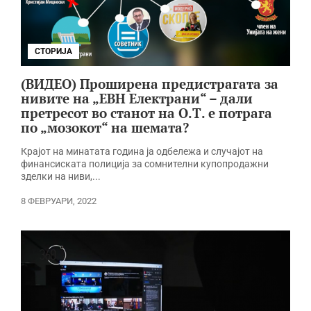
СТОРИЈА
(ВИДЕО) Проширена предистрагата за
нивите на „ЕВН Електрани“ – дали
претресот во станот на О.Т. е потрага
по „мозокот“ на шемата?
Крајот на минатата година ја одбележа и случајот на
финансиската полиција за сомнителни купопродажни
зделки на ниви,...
8 ФЕВРУАРИ, 2022