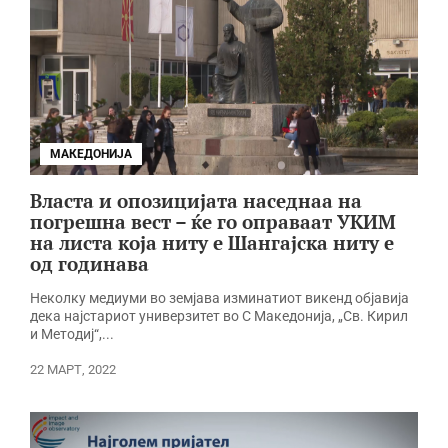
МАКЕДОНИЈА
Власта и опозицијата наседнаа на
погрешна вест – ќе го оправаат УКИМ
на листа која ниту е Шангајска ниту е
од годинава
Неколку медиуми во земјава изминатиот викенд објавија
дека најстариот универзитет во С Македонија, „Св. Кирил
и Методиј“,...
22 МАРТ, 2022