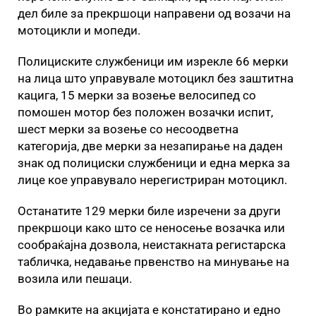
дел биле за прекршоци направени од возачи на
мотоцикли и мопеди.
Полициските службеници им изрекле 66 мерки
на лица што управувале мотоцикл без заштитна
кацига, 15 мерки за возење велосипед со
помошен мотор без положен возачки испит,
шест мерки за возење со несоодветна
категорија, две мерки за незапирање на даден
знак од полициски службеници и една мерка за
лице кое управувало нерегистриран мотоцикл.
Останатите 129 мерки биле изречени за други
прекршоци како што се неносење возачка или
сообраќајна дозвола, неистакната регистарска
табличка, недавање првенство на минување на
возила или пешаци.
Во рамките на акцијата е констатирано и едно