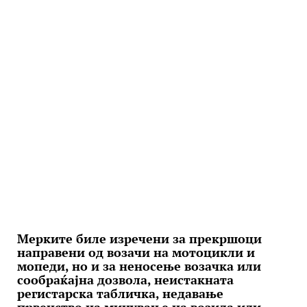
Мерките биле изречени за прекршоци
направени од возачи на мотоцикли и
мопеди, но и за неносење возачка или
сообраќајна дозвола, неистакната
регистарска табличка, недавање