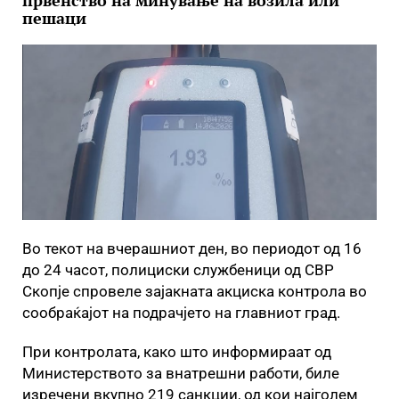
првенство на минување на возила или
пешаци
Во текот на вчерашниот ден, во периодот од 16
до 24 часот, полициски службеници од СВР
Скопје спровеле зајакната акциска контрола во
сообраќајот на подрачјето на главниот град.
При контролата, како што информираат од
Министерството за внатрешни работи, биле
изречени вкупно 219 санкции, од кои најголем