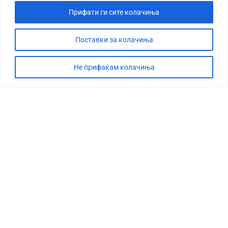
Прифати ги сите колачиња
Поставки за колачиња
Не прифаќам колачиња
СТОРИЈА
ДЕБАТА
САБОТАЖА
ТИМ
КОНТАКТ