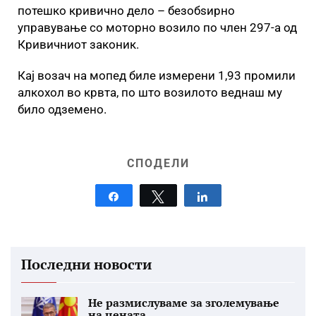
потешко кривично дело – безобѕирно
управување со моторно возило по член 297-а од
Кривичниот законик.
Кај возач на мопед биле измерени 1,93 промили
алкохол во крвта, по што возилото веднаш му
било одземено.
СПОДЕЛИ
Share
Tweet
Share
Последни новости
Не размислуваме за зголемување
на цената...