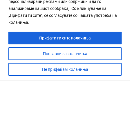
персонализирани реклами или содржини и да го
анализираме нашиот сообраќај. Со кликнување на
„Прифати ги сите“, се согласувате со нашата употреба на
колачиња.
Прифати ги сите колачиња
Поставки за колачиња
Не прифаќам колачиња
СТОРИЈА
ДЕБАТА
САБОТАЖА