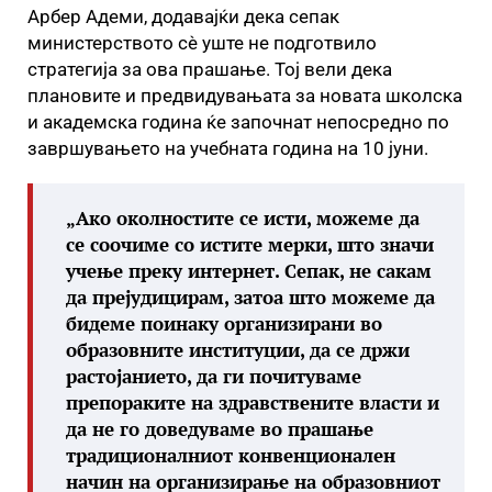
Арбер Адеми, додавајќи дека сепак
министерството сè уште не подготвило
стратегија за ова прашање. Тој вели дека
плановите и предвидувањата за новата школска
и академска година ќе започнат непосредно по
завршувањето на учебната година на 10 јуни.
„Ако околностите се исти, можеме да
се соочиме со истите мерки, што значи
учење преку интернет. Сепак, не сакам
да прејудицирам, затоа што можеме да
бидеме поинаку организирани во
образовните институции, да се држи
растојанието, да ги почитуваме
препораките на здравствените власти и
да не го доведуваме во прашање
традиционалниот конвенционален
начин на организирање на образовниот