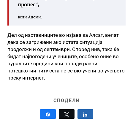
процес“,
вели Адеми.
Дел од наставниците во изјава за Алсат, велат
дека се загрижени ако истата ситуација
продолжи и од септември. Според нив, така ќе
бидат најпогодени учениците, особено оние во
руралните средини кои поради разни
потешкотии ниту сега не се вклучени во учењето
преку интернет.
СПОДЕЛИ
Share
Tweet
Share