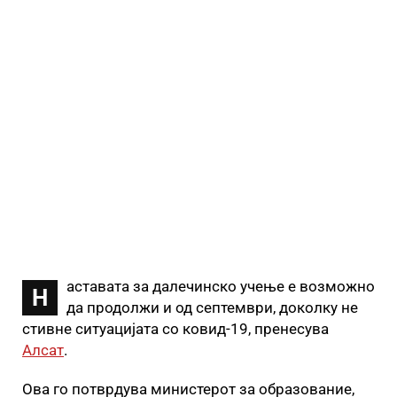
аставата за далечинско учење е возможно
Н
да продолжи и од септември, доколку не
стивне ситуацијата со ковид-19, пренесува
Алсат
.
Ова го потврдува министерот за образование,