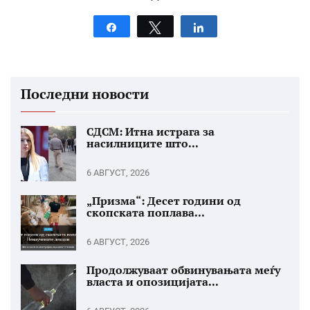
Share
Tweet
Share
Последни новости
СДСМ: Итна истрага за
насилниците што...
6 АВГУСТ, 2026
„Призма“: Десет години од
скопската поплава...
6 АВГУСТ, 2026
Продолжуваат обвинувањата меѓу
власта и опозицијата...