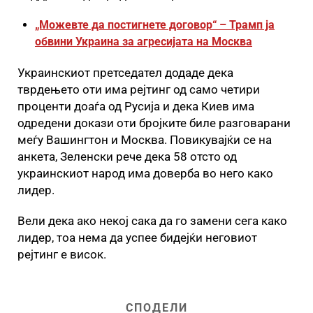
„Можевте да постигнете договор“ – Трамп ја
обвини Украина за агресијата на Москва
Украинскиот претседател додаде дека
тврдењето оти има рејтинг од само четири
проценти доаѓа од Русија и дека Киев има
одредени докази оти бројките биле разговарани
меѓу Вашингтон и Москва. Повикувајќи се на
анкета, Зеленски рече дека 58 отсто од
украинскиот народ има доверба во него како
лидер.
Вели дека ако некој сака да го замени сега како
лидер, тоа нема да успее бидејќи неговиот
рејтинг е висок.
СПОДЕЛИ