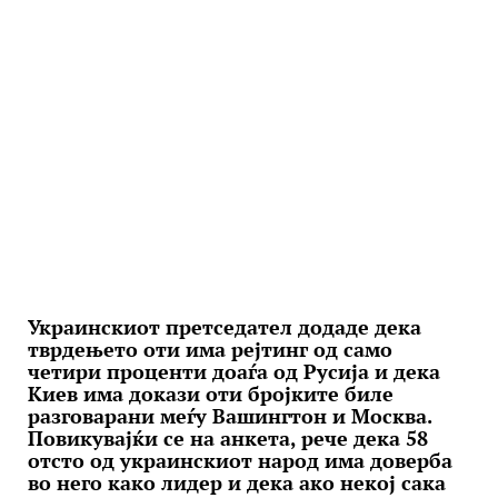
Украинскиот претседател додаде дека
тврдењето оти има рејтинг од само
четири проценти доаѓа од Русија и дека
Киев има докази оти бројките биле
разговарани меѓу Вашингтон и Москва.
Повикувајќи се на анкета, рече дека 58
отсто од украинскиот народ има доверба
во него како лидер и дека ако некој сака