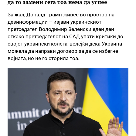
да го замени сега тоа нема да успее
За жал, Доналд Трамп живее во простор на
дезинформации – изјави украинскиот
претседател Володимир Зеленски еден ден
откако претседателот на САД упати критики до
својот украински колега, велејќи дека Украина
можела да направи договор за да се избегне
војната, но не го сторила тоа.