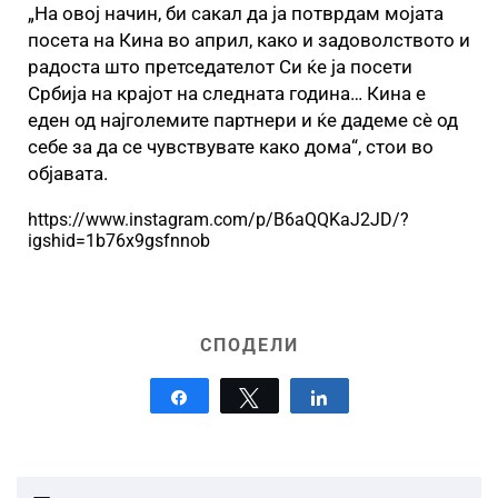
„На овој начин, би сакал да ја потврдам мојата
посета на Кина во април, како и задоволството и
радоста што претседателот Си ќе ја посети
Србија на крајот на следната година… Кина е
еден од најголемите партнери и ќе дадеме сè од
себе за да се чувствувате како дома“, стои во
објавата.
https://www.instagram.com/p/B6aQQKaJ2JD/?
igshid=1b76x9gsfnnob
СПОДЕЛИ
Share
Tweet
Share