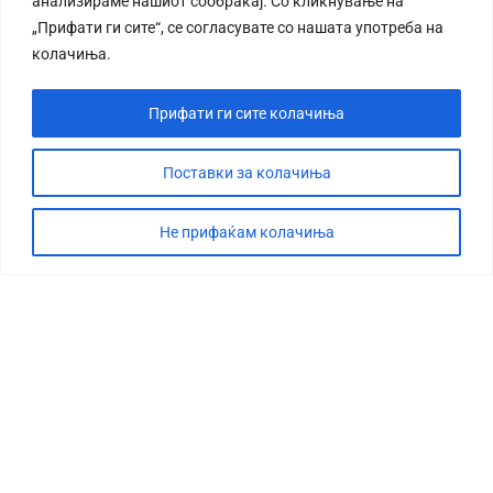
анализираме нашиот сообраќај. Со кликнување на
„Прифати ги сите“, се согласувате со нашата употреба на
колачиња.
Прифати ги сите колачиња
Поставки за колачиња
Не прифаќам колачиња
СТОРИЈА
ДЕБАТА
САБОТАЖА
ТИМ