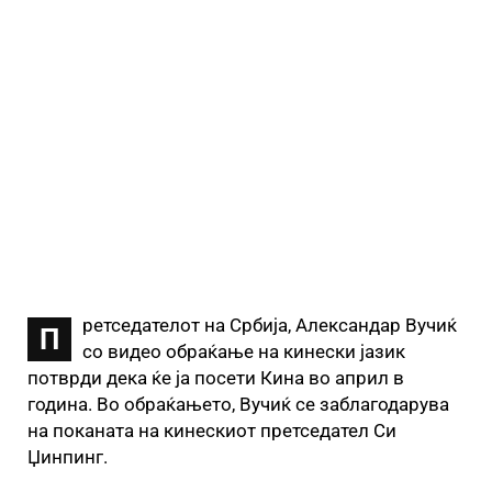
ретседателот на Србија, Александар Вучиќ
П
со видео обраќање на кинески јазик
потврди дека ќе ја посети Кина во април в
година. Во обраќањето, Вучиќ се заблагодарува
на поканата на кинескиот претседател Си
Џинпинг.