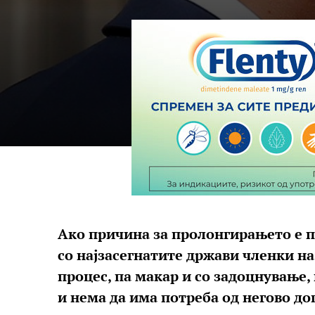
Ако причина за пролонгирањето е 
со најзасегнатите држави членки на
процес, па макар и со задоцнување,
и нема да има потреба од негово д