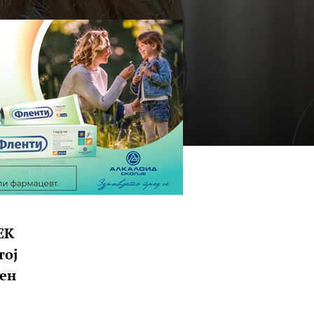
ЕК
тој
сен