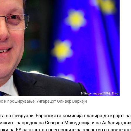
во и проширување, Унгарецот Оливер Вархеји
ата на февруари, Европската комисија планира до крајот на
мскиот напредок на Северна Македонија и на Албанија, ка
нки на ЕУ за старт на преговорите за членство со двете д