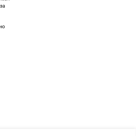
 за
но