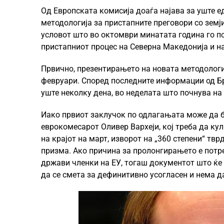
Од Европската комисија доаѓа најава за уште е
методологија за пристапните преговори со земј
условот што во октомври минатата година го п
пристапниот процес на Северна Македонија и на
Првично, презентирањето на новата методологиј
февруари. Според последните информации од Бр
уште неколку дена, во неделата што почнува на
Иако првиот заклучок по одлагањата може да би
еврокомесарот Оливер Вархеји, кој треба да кул
на крајот на март, изворот на „360 степени“ тв
призма. Ако причина за пролонгирањето е потре
држави членки на ЕУ, тогаш документот што ќе 
да се смета за дефинитивно усогласен и нема 