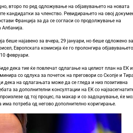
дно, второ по ред одложување на објавувањето на новата
ите кандидатки за членство. Ревидирањето на овој докуме
остави Франција за да се согласи со продолжување на
 Албанија.
а беше најавено за вчера, 29 јануари, но беше одложено за
исел, Европската комисија ќе го пролонгира објавувањето
 10 февруари.
де дека тие ќе повлечат одлагање на целиот план на ЕК и
минира со одлука за почеток на преговори со Скопје и Тир
рди дека на одлагањата може да се гледа и низ позитивна
бата за дополнителни консултации на ЕК со најзасегнатит
произлезе од тој процес, па макар и со задоцнување, ќе м
да има потреба од негово дополнително коригирање.