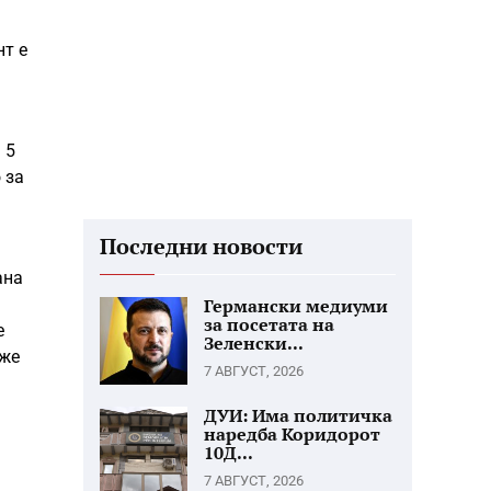
нт е
 5
 за
Последни новости
ана
Германски медиуми
за посетата на
е
Зеленски...
оже
7 АВГУСТ, 2026
ДУИ: Има политичка
наредба Коридорот
10Д...
7 АВГУСТ, 2026