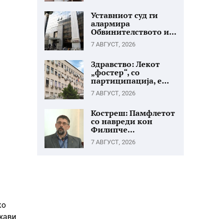
Уставниот суд ги
алармира
Обвинителството и...
7 АВГУСТ, 2026
Здравство: Лекот
„фостер“, со
партиципација, е...
7 АВГУСТ, 2026
Костреш: Памфлетот
со навреди кон
Филипче...
7 АВГУСТ, 2026
ко
ржави