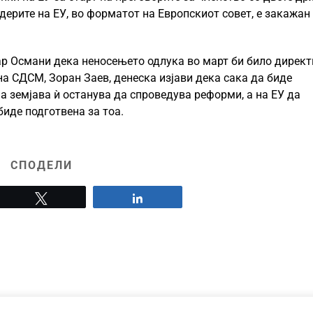
дерите на ЕУ, во форматот на Европскиот совет, е закажан
јар Османи дека неносењето одлука во март би било директ
на СДСМ, Зоран Заев, денеска изјави дека сака да биде
а земјава ѝ останува да спроведува реформи, а на ЕУ да
биде подготвена за тоа.
СПОДЕЛИ
Tweet
Share