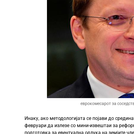
еврокомесарот за соседст
Инаку, ако методологијата се појави до средин
февруари да излезе со мини-извештаи за рефор
подготовка за евентуална одлука на земјите чле