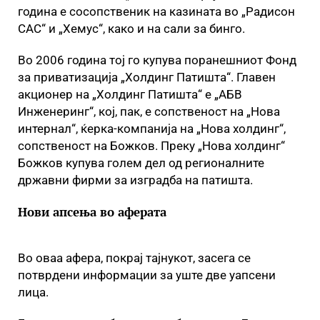
година е сосопственик на казината во „Радисон
САС“ и „Хемус“, како и на сали за бинго.
Во 2006 година тој го купува поранешниот Фонд
за приватизација „Холдинг Патишта“. Главен
акционер на „Холдинг Патишта“ е „АБВ
Инженеринг“, кој, пак, е сопственост на „Нова
интернал“, ќерка-компанија на „Нова холдинг“,
сопственост на Божков. Преку „Нова холдинг“
Божков купува голем дел од регионалните
државни фирми за изградба на патишта.
Нови апсења во аферата
Во оваа афера, покрај тајнукот, засега се
потврдени информации за уште две уапсени
лица.