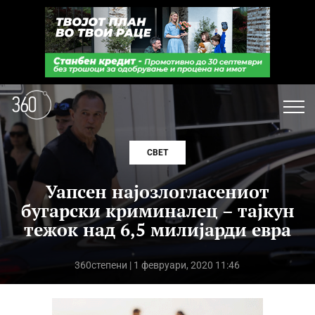
СВЕТ
Уапсен најозлогласениот
бугарски криминалец – тајкун
тежок над 6,5 милијарди евра
360степени
| 1 февруари, 2020 11:46