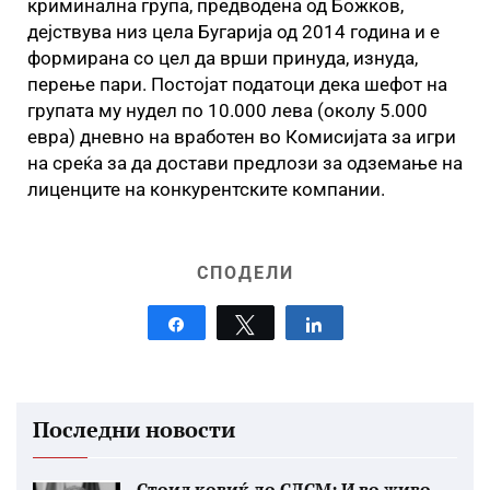
криминална група, предводена од Божков,
дејствува низ цела Бугарија од 2014 година и е
формирана со цел да врши принуда, изнуда,
перење пари. Постојат податоци дека шефот на
групата му нудел по 10.000 лева (околу 5.000
евра) дневно на вработен во Комисијата за игри
на среќа за да достави предлози за одземање на
лиценците на конкурентските компании.
СПОДЕЛИ
Share
Tweet
Share
Последни новости
Стоиљковиќ до СДСМ: И во живо...