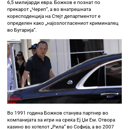
6,5 милијарди евра. Божков е познат по
прекарот „Череп“, а во внатрешната
коресподенција на Стејт департментот е
определен како „најозлогласениот криминалец
во Бугарија“.
Во 1991 година Божков станува партнер во
компанијата за игри на среќа Еј Џи Ем. Отвора
казино во хотелот „Рила“ во Софија, а во 2007