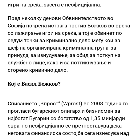
игри на среќа, засега е неофицијална.
Пред неколку денови Обвинителството во
Софија покрена истрага против Божков во врска
со лажирање игри на среќа, а тој е обвинет по
седум точки за криминално дело меѓу кои за
шеф на организирана криминална група, за
принуда, за изнудување, за обид за поткуп на
службено лице, како и за поттикнување и
сторено кривично дело.
Кој е Васил Бежков?
Списанието „Впрост“ (Wprost) во 2008 година го
прогласи бугарскиот олигарх и бизнисмен за
најбогат Бугарин со богатство од 1,35 миијарди
евра, но неофицијално се претпоставува дека
неговата финансиска состојба сега изнесува над