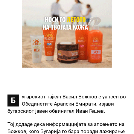
угарскиот тајкун Васил Божков е уапсен во
Б
Обединетите Арапски Емирати, изјави
бугарскиот јавен обвинител Иван Гешев.
Тој додаде дека информаццијата за апсењето на
Божков, кого Бугарија го бара поради лажирање