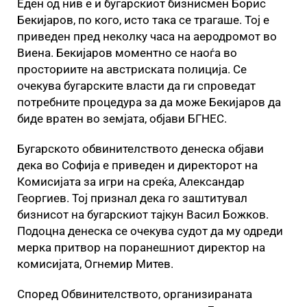
Еден од нив е и бугарскиот бизнисмен Борис
Бекијаров, по кого, исто така се трагаше. Тој е
приведен пред неколку часа на аеродромот во
Виена. Бекијаров моментно се наоѓа во
просториите на австриската полиција. Се
очекува бугарските власти да ги спроведат
потребните процедура за да може Бекијаров да
биде вратен во земјата, објави БГНЕС.
Бугарското обвинителството денеска објави
дека во Софија е приведен и директорот на
Комисијата за игри на среќа, Александар
Георгиев. Тој признал дека го заштитувал
бизнисот на бугарскиот тајкун Васил Божков.
Подоцна денеска се очекува судот да му одреди
мерка притвор на поранешниот директор на
комисијата, Огнемир Митев.
Според Обвинителството, организираната