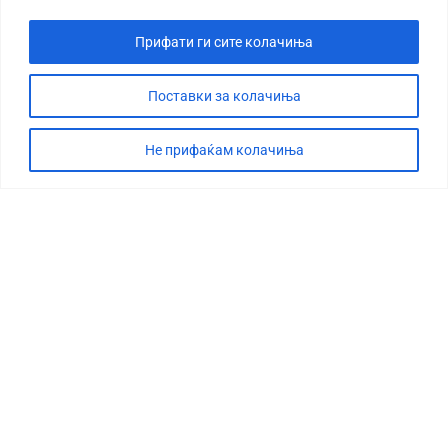
Прифати ги сите колачиња
Поставки за колачиња
Не прифаќам колачиња
СТОРИЈА
ДЕБАТА
САБОТАЖА
ТИМ
КОНТАКТ