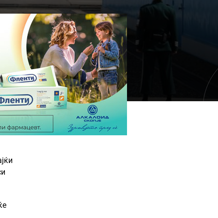
ајќи
си
ќе