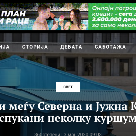
ИЈА
СТОРИЈА
ДЕБАТА
САБОТАЖА
СВЕТ
и меѓу Северна и Јужна К
спукани неколку куршу
360степени
| 3 мај, 2020 09:03