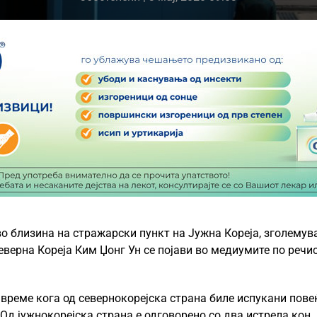
во близина на стражарски пункт на Јужна Кореја, зголемув
еверна Кореја Ким Џонг Ун се појави во медиумите по речи
 време кога од севернокорејска страна биле испукани пове
 Од јужнокорејска страна е одговорено со два истрела кон