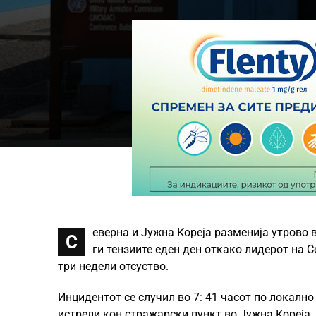
еверна и Јужна Кореја разменија утрово 
С
ги тензиите еден ден откако лидерот на С
три недели отсуство.
Инцидентот се случил во 7: 41 часот по локално
истрели кон стражарски пункт во Јужна Кореја.