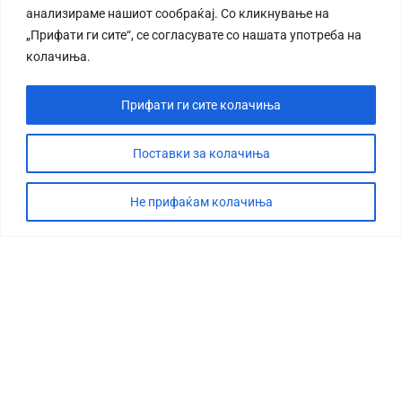
анализираме нашиот сообраќај. Со кликнување на
„Прифати ги сите“, се согласувате со нашата употреба на
колачиња.
Прифати ги сите колачиња
СТОРИЈА
ДЕБАТА
Поставки за колачиња
САБОТАЖА
Не прифаќам колачиња
ТИМ
КОНТАКТ
©2026 360 степени, Сите права се задржани