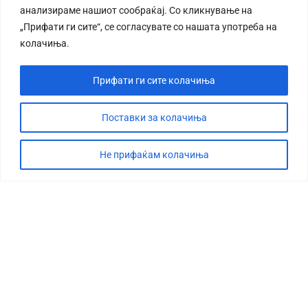
анализираме нашиот сообраќај. Со кликнување на
„Прифати ги сите“, се согласувате со нашата употреба на
колачиња.
Прифати ги сите колачиња
СТОРИЈА
ДЕБАТА
Поставки за колачиња
САБОТАЖА
Не прифаќам колачиња
ТИМ
КОНТАКТ
©2026 360 степени, Сите права се задржани