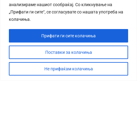
анализираме нашиот сообраќај. Со кликнување на
„Прифати ги сите“, се согласувате со нашата употреба на
колачиња.
Прифати ги сите колачиња
СТОРИЈА
ДЕБАТА
Поставки за колачиња
САБОТАЖА
Не прифаќам колачиња
ТИМ
КОНТАКТ
©2026 360 степени, Сите права се задржани