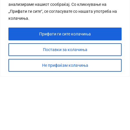
анализираме нашиот сообраќај. Со кликнување на
„Прифати ги сите“, се согласувате со нашата употреба на
колачиња.
Прифати ги сите колачиња
СТОРИЈА
ДЕБАТА
Поставки за колачиња
САБОТАЖА
Не прифаќам колачиња
ТИМ
КОНТАКТ
©2026 360 степени, Сите права се задржани