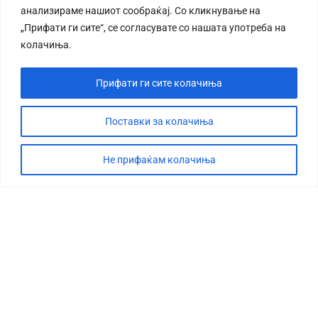
анализираме нашиот сообраќај. Со кликнување на
„Прифати ги сите“, се согласувате со нашата употреба на
колачиња.
Прифати ги сите колачиња
СТОРИЈА
ДЕБАТА
Поставки за колачиња
САБОТАЖА
Не прифаќам колачиња
ТИМ
КОНТАКТ
©2026 360 степени, Сите права се задржани