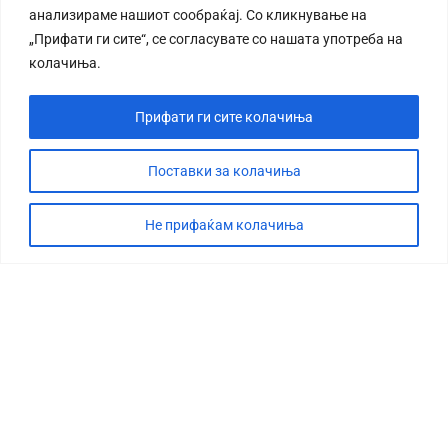
анализираме нашиот сообраќај. Со кликнување на
„Прифати ги сите“, се согласувате со нашата употреба на
колачиња.
Прифати ги сите колачиња
СТОРИЈА
ДЕБАТА
Поставки за колачиња
САБОТАЖА
Не прифаќам колачиња
ТИМ
КОНТАКТ
©2026 360 степени, Сите права се задржани