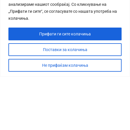
анализираме нашиот сообраќај. Со кликнување на
„Прифати ги сите“, се согласувате со нашата употреба на
колачиња.
Прифати ги сите колачиња
СТОРИЈА
ДЕБАТА
Поставки за колачиња
САБОТАЖА
Не прифаќам колачиња
ТИМ
КОНТАКТ
©2026 360 степени, Сите права се задржани