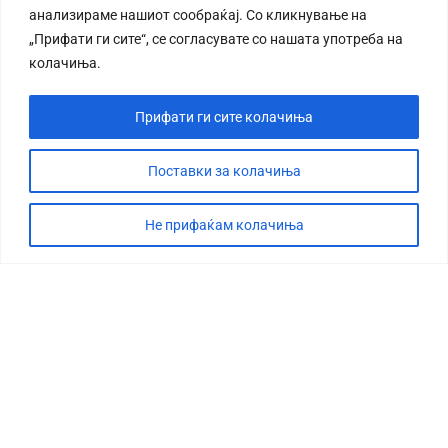
анализираме нашиот сообраќај. Со кликнување на
„Прифати ги сите“, се согласувате со нашата употреба на
колачиња.
Прифати ги сите колачиња
СТОРИЈА
ДЕБАТА
Поставки за колачиња
САБОТАЖА
Не прифаќам колачиња
ТИМ
КОНТАКТ
©2026 360 степени, Сите права се задржани