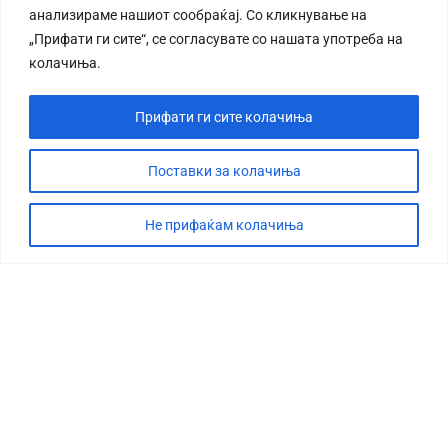
анализираме нашиот сообраќај. Со кликнување на
„Прифати ги сите“, се согласувате со нашата употреба на
колачиња.
Прифати ги сите колачиња
СТОРИЈА
ДЕБАТА
Поставки за колачиња
САБОТАЖА
Не прифаќам колачиња
ТИМ
КОНТАКТ
©2026 360 степени, Сите права се задржани