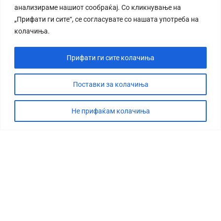
анализираме нашиот сообраќај. Со кликнување на
„Прифати ги сите“, се согласувате со нашата употреба на
колачиња.
Прифати ги сите колачиња
СТОРИЈА
ДЕБАТА
Поставки за колачиња
САБОТАЖА
Не прифаќам колачиња
ТИМ
КОНТАКТ
©2026 360 степени, Сите права се задржани