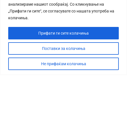
анализираме нашиот сообраќај. Со кликнување на
„Прифати ги сите“, се согласувате со нашата употреба на
колачиња.
Прифати ги сите колачиња
СТОРИЈА
ДЕБАТА
Поставки за колачиња
САБОТАЖА
Не прифаќам колачиња
ТИМ
КОНТАКТ
©2026 360 степени, Сите права се задржани