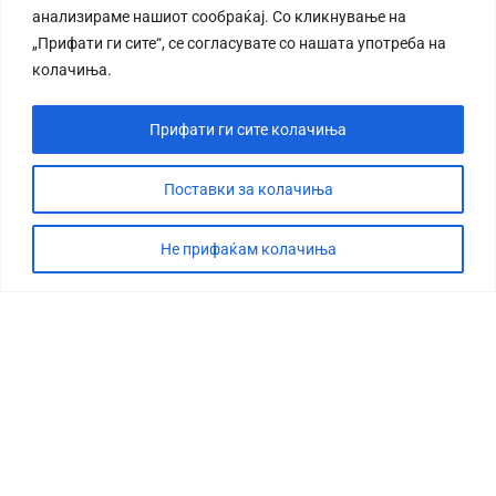
анализираме нашиот сообраќај. Со кликнување на
„Прифати ги сите“, се согласувате со нашата употреба на
колачиња.
Прифати ги сите колачиња
СТОРИЈА
ДЕБАТА
Поставки за колачиња
САБОТАЖА
Не прифаќам колачиња
ТИМ
КОНТАКТ
©2026 360 степени, Сите права се задржани