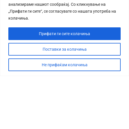
анализираме нашиот сообраќај. Со кликнување на
„Прифати ги сите“, се согласувате со нашата употреба на
колачиња.
Прифати ги сите колачиња
СТОРИЈА
ДЕБАТА
Поставки за колачиња
САБОТАЖА
Не прифаќам колачиња
ТИМ
КОНТАКТ
©2026 360 степени, Сите права се задржани