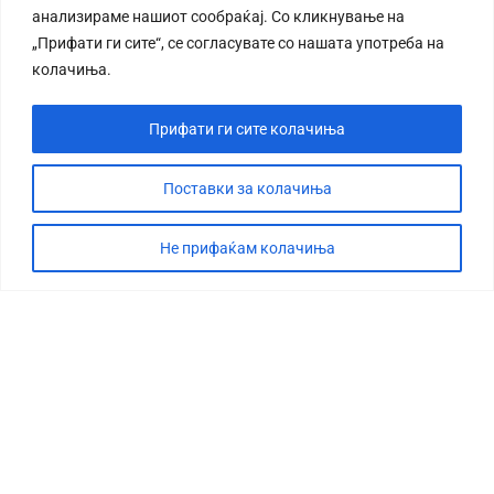
анализираме нашиот сообраќај. Со кликнување на
„Прифати ги сите“, се согласувате со нашата употреба на
колачиња.
Прифати ги сите колачиња
СТОРИЈА
ДЕБАТА
Поставки за колачиња
САБОТАЖА
Не прифаќам колачиња
ТИМ
КОНТАКТ
©2026 360 степени, Сите права се задржани