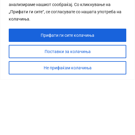
анализираме нашиот сообраќај. Со кликнување на
„Прифати ги сите“, се согласувате со нашата употреба на
колачиња.
Прифати ги сите колачиња
СТОРИЈА
ДЕБАТА
Поставки за колачиња
САБОТАЖА
Не прифаќам колачиња
ТИМ
КОНТАКТ
©2026 360 степени, Сите права се задржани