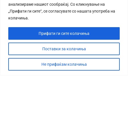
анализираме нашиот сообраќај. Со кликнување на
„Прифати ги сите“, се согласувате со нашата употреба на
колачиња.
Прифати ги сите колачиња
СТОРИЈА
ДЕБАТА
Поставки за колачиња
САБОТАЖА
Не прифаќам колачиња
ТИМ
КОНТАКТ
©2026 360 степени, Сите права се задржани