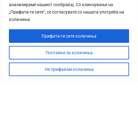
анализираме нашиот сообраќај. Со кликнување на
„Прифати ги сите“, се согласувате со нашата употреба на
колачиња.
Прифати ги сите колачиња
СТОРИЈА
ДЕБАТА
Поставки за колачиња
САБОТАЖА
Не прифаќам колачиња
ТИМ
КОНТАКТ
©2026 360 степени, Сите права се задржани